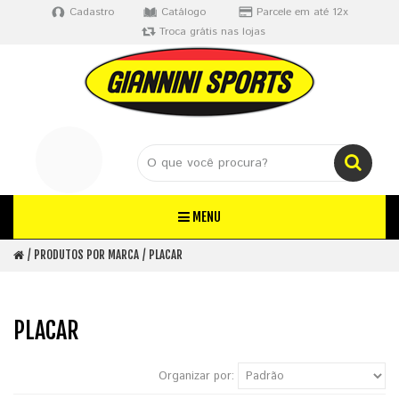
Cadastro
Catálogo
Parcele em até 12x
Troca grátis nas lojas
MENU
PRODUTOS POR MARCA
PLACAR
PLACAR
Organizar por: