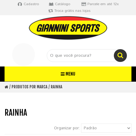
Cadastro
Catálogo
Parcele em até 12x
Troca grátis nas lojas
MENU
PRODUTOS POR MARCA
RAINHA
RAINHA
Organizar por: