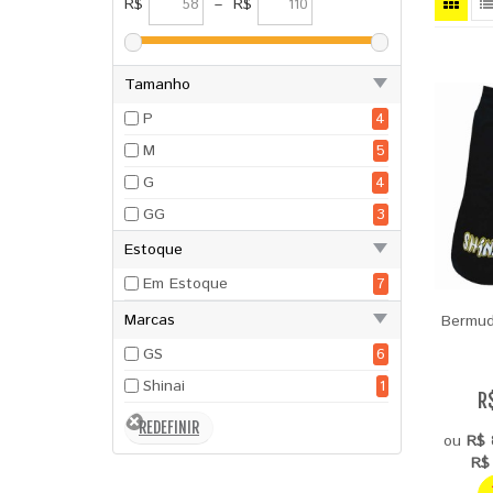
R$
–
R$
Tamanho
P
4
M
5
G
4
GG
3
Estoque
Em Estoque
7
Marcas
Bermud
GS
6
Shinai
1
R
ou
R$ 
R$