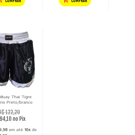
COMPRAR
COMPRAR
Muay Thai Tigre
ino Preto/branco
R$ 122,20
94,10 no Pix
9,98
em até
10x
de