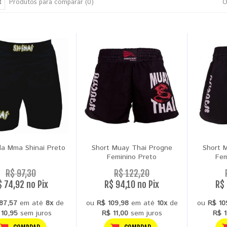
Produtos para comparar (0)
O
a Mma Shinai Preto
Short Muay Thai Progne
Short 
Feminino Preto
Fem
R$ 97,30
R$ 122,20
$ 74,92 no Pix
R$ 94,10 no Pix
R$ 
87,57
em até
8x
de
ou
R$ 109,98
em até
10x
de
ou
R$ 10
 10,95
sem juros
R$ 11,00
sem juros
R$ 1