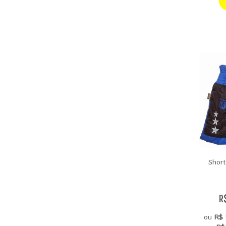
Short
R
ou
R$ 