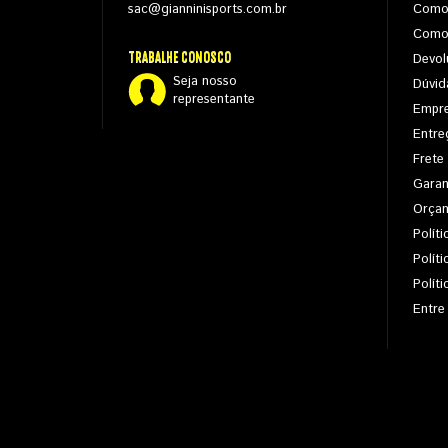
sac@gianninisports.com.br
Como
Como
TRABALHE CONOSCO
Devol
Seja nosso
Dúvid
representante
Empr
Entre
Frete
Garan
Orça
Políti
Polít
Polít
Entre