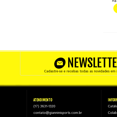
R$
NEWSLETT
Cadastre-se e recebas todas as novidades em s
ATENDIMENTO
INFOR
(17) 3631-1320
Catál
contato@gianninisports.com.br
Colab