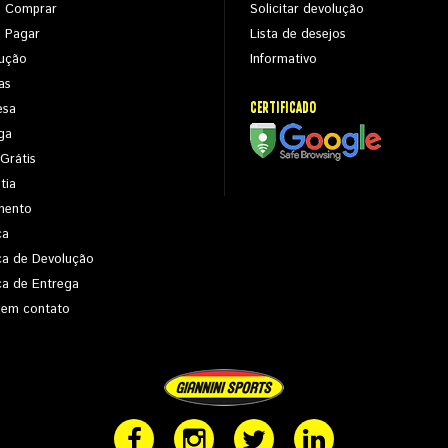
 Comprar
Solicitar devolução
 Pagar
Lista de desejos
ução
Informativo
as
CERTIFICADO
esa
ga
 Grátis
tia
mento
ca
ica de Devolução
ica de Entrega
 em contato