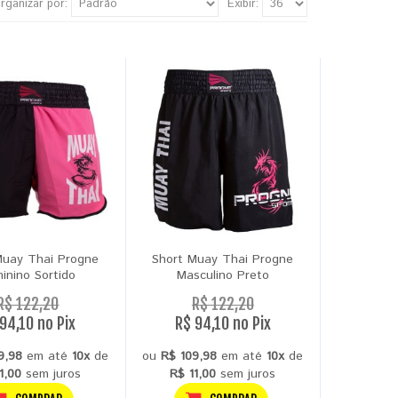
rganizar por:
Exibir:
Muay Thai Progne
Short Muay Thai Progne
inino Sortido
Masculino Preto
R$ 122,20
R$ 122,20
94,10 no Pix
R$ 94,10 no Pix
9,98
em até
10x
de
ou
R$ 109,98
em até
10x
de
1,00
sem juros
R$ 11,00
sem juros