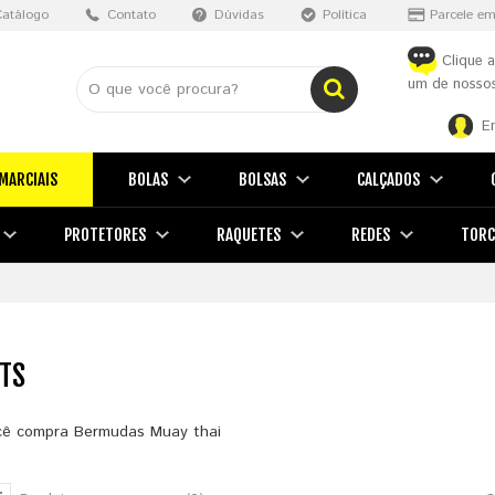
Catálogo
Contato
Dúvidas
Política
Parcele em
Clique a
um de nossos
E
MARCIAIS
BOLAS
BOLSAS
CALÇADOS
PROTETORES
RAQUETES
REDES
TORC
TS
cê compra Bermudas Muay thai