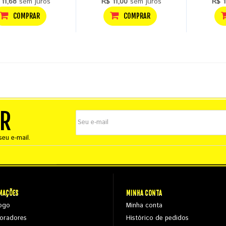
 11,68
sem juros
R$ 11,00
sem juros
R$ 1
COMPRAR
COMPRAR
ER
eu e-mail.
MAÇÕES
MINHA CONTA
ogo
Minha conta
oradores
Histórico de pedidos