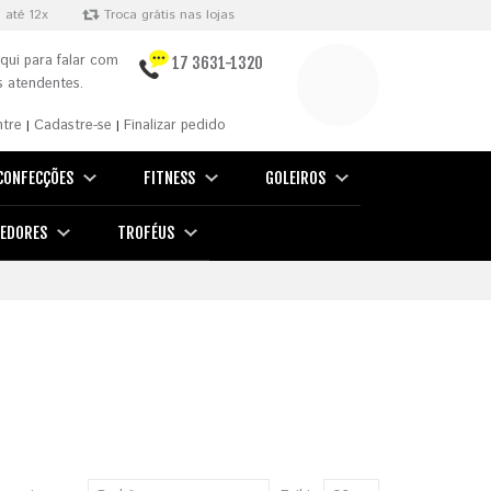
 até 12x
Troca grátis nas lojas
qui para falar com
17 3631-1320
 atendentes.
ntre
Cadastre-se
Finalizar pedido
|
|
CONFECÇÕES
FITNESS
GOLEIROS
EDORES
TROFÉUS