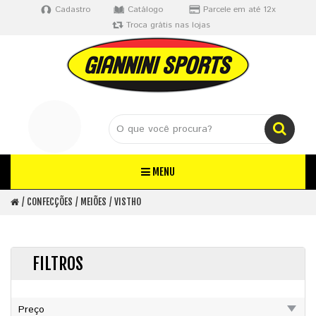
Cadastro
Catálogo
Parcele em até 12x
Troca grátis nas lojas
MENU
CONFECÇÕES
MEIÕES
VISTHO
FILTROS
Preço