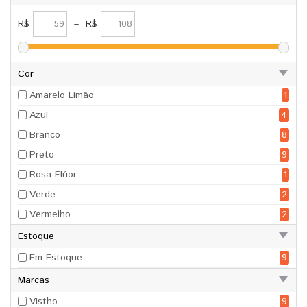
R$
–
R$
Cor
Amarelo Limão
1
Azul
4
Branco
8
Preto
9
Rosa Flúor
1
Verde
2
Vermelho
2
Estoque
Em Estoque
9
Marcas
Vistho
9