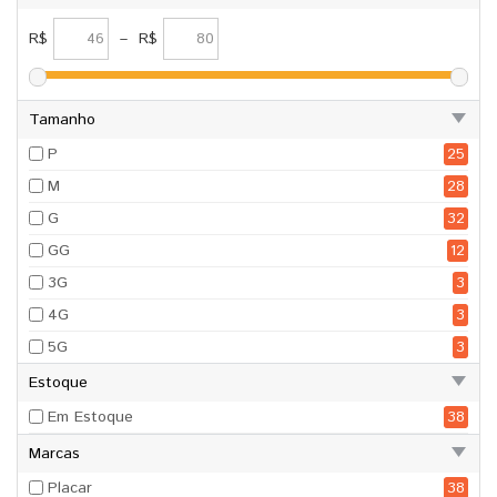
R$
–
R$
Tamanho
P
25
M
28
G
32
GG
12
3G
3
4G
3
5G
3
Estoque
Em Estoque
38
Marcas
Placar
38