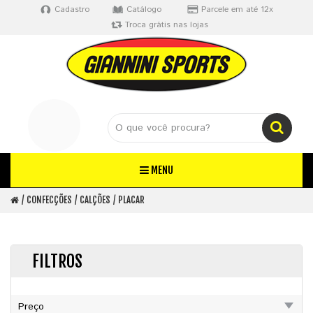
Cadastro
Catálogo
Parcele em até 12x
Troca grátis nas lojas
MENU
CONFECÇÕES
CALÇÕES
PLACAR
FILTROS
Preço