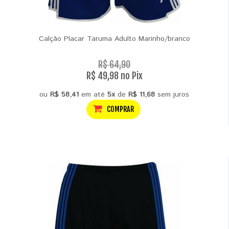
Calção Placar Taruma Adulto Marinho/branco
R$ 64,90
R$ 49,98 no Pix
ou
R$ 58,41
em até
5x
de
R$ 11,68
sem juros
COMPRAR