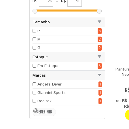
R$
–
R$
Tamanho
P
3
M
2
G
2
Estoque
Em Estoque
3
Panturr
Neo
Marcas
Angel's Diver
1
R
Giannini Sports
1
ou
R$ 
Realtex
1
R$