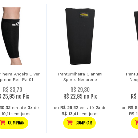
ilheira Angel's Diver
Panturrilheira Giannini
Pantur
prene Ref. Pa-01
Sports Neoprene
Neo
R$ 33,70
R$ 29,80
$ 25,95 no Pix
R$ 22,95 no Pix
R$ 
30,33
em até
3x
de
ou
R$ 26,82
em até
2x
de
ou
R$ 8
 10,11
sem juros
R$ 13,41
sem juros
R$ 1
COMPRAR
COMPRAR