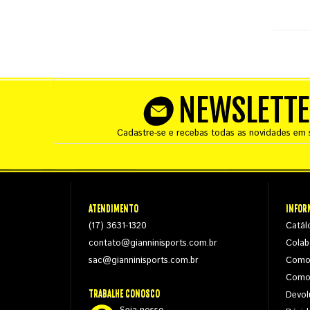
NEWSLETT
Cadastre-se e recebas todas as novidades em s
ATENDIMENTO
INFOR
(17) 3631-1320
Catál
contato@gianninisports.com.br
Colab
sac@gianninisports.com.br
Como
Como
TRABALHE CONOSCO
Devol