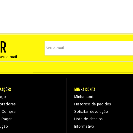
ER
eu e-mail.
MAÇÕES
MINHA CONTA
ogo
Minha conta
oradores
Histórico de pedidos
 Comprar
Solicitar devolução
 Pagar
Lista de desejos
ução
Informativo