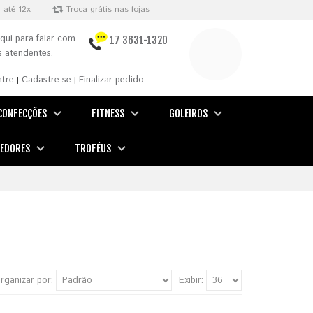
 até 12x
Troca grátis nas lojas
qui para falar com
17 3631-1320
 atendentes.
ntre
Cadastre-se
Finalizar pedido
|
|
CONFECÇÕES
FITNESS
GOLEIROS
EDORES
TROFÉUS
rganizar por:
Exibir: