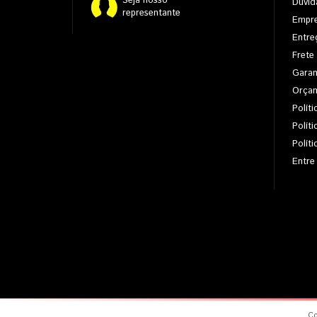
Seja nosso
Dúvid
representante
Empr
Entre
Frete
Garan
Orça
Políti
Polít
Polít
Entre
Co