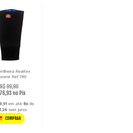
rilheira Realtex
prene Ref.780
R$ 99,90
76,93 no Pix
9,91
em até
8x
de
1,24
sem juros
COMPRAR