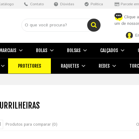
Catálogo
Contato
Dúvidas
Política
Parcele em
Clique a
um de nossos
E
MARCIAIS
BOLAS
BOLSAS
CALÇADOS
PROTETORES
RAQUETES
REDES
TORC
URRILHEIRAS
Produtos para comparar (0)
O