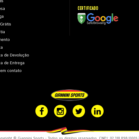
as
CERTIFICADO
esa
ga
 Grátis
tia
mento
ca
ica de Devolução
ica de Entrega
 em contato
pyright © Giannini Sports - Todos os direitos reservados. CNPJ: 02.318.898/0001-