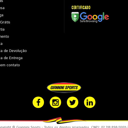
as
CERTIFICADO
esa
ga
 Grátis
tia
mento
ca
ica de Devolução
ica de Entrega
 em contato
pyright © Giannini Sports - Todos os direitos reservados. CNPJ: 02.318.898/0001-