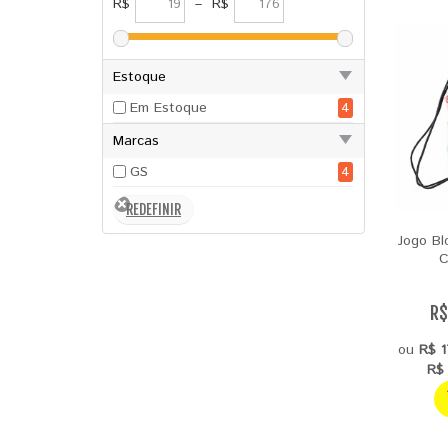
R$
–
R$
Estoque
Em Estoque
4
Marcas
GS
4
Jogo Bl
C
R$
ou
R$ 1
R$