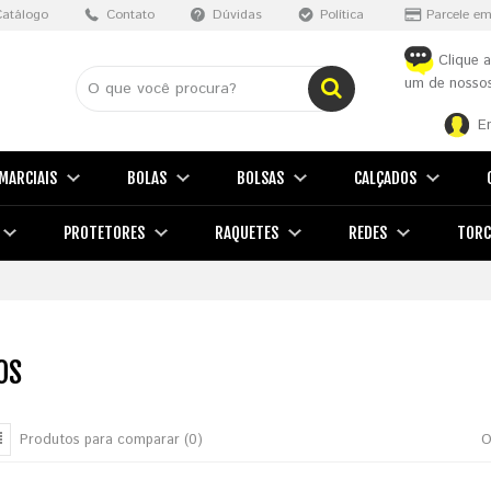
Catálogo
Contato
Dúvidas
Política
Parcele em
Clique a
um de nossos
E
MARCIAIS
BOLAS
BOLSAS
CALÇADOS
PROTETORES
RAQUETES
REDES
TORC
OS
Produtos para comparar (0)
O