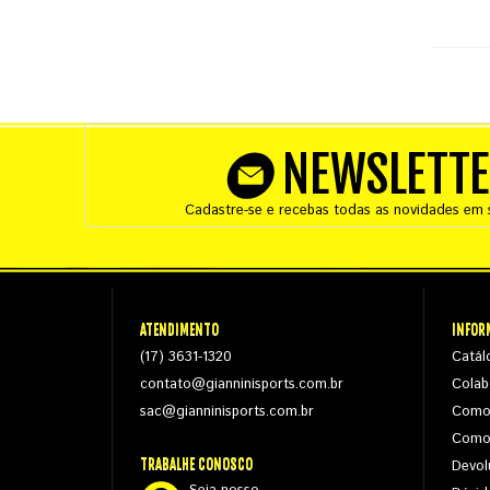
NEWSLETT
Cadastre-se e recebas todas as novidades em s
ATENDIMENTO
INFOR
(17) 3631-1320
Catál
contato@gianninisports.com.br
Colab
sac@gianninisports.com.br
Como
Como
TRABALHE CONOSCO
Devol