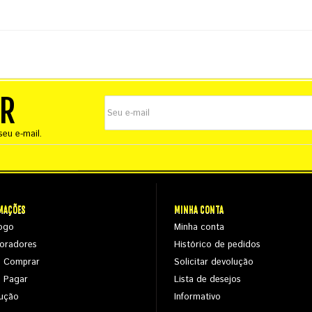
ER
eu e-mail.
MAÇÕES
MINHA CONTA
ogo
Minha conta
oradores
Histórico de pedidos
 Comprar
Solicitar devolução
 Pagar
Lista de desejos
ução
Informativo