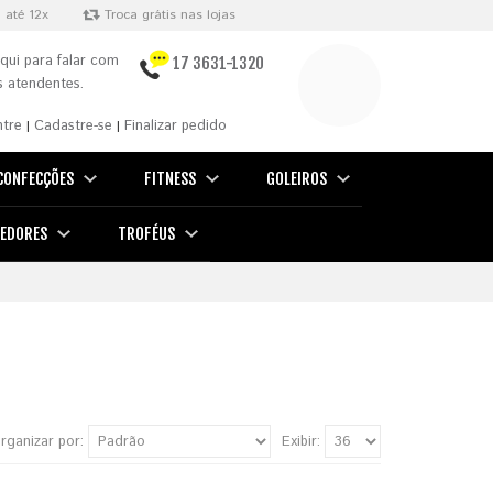
 até 12x
Troca grátis nas lojas
qui para falar com
17 3631-1320
 atendentes.
ntre
Cadastre-se
Finalizar pedido
|
|
CONFECÇÕES
FITNESS
GOLEIROS
EDORES
TROFÉUS
rganizar por:
Exibir: