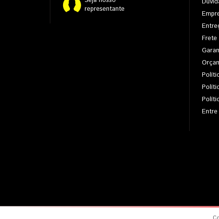
Seja nosso
Dúvid
representante
Empr
Entre
Frete
Garan
Orça
Políti
Polít
Polít
Entre
Co