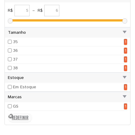
R$
–
R$
Tamanho
35
1
36
1
37
1
38
1
Estoque
Em Estoque
1
Marcas
GS
1