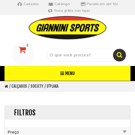
Cadastro
Catálogo
Parcele em até 12x
Troca grátis nas lojas
0
MENU
CALÇADOS
SOCIETY
D'PLAKA
FILTROS
Preço