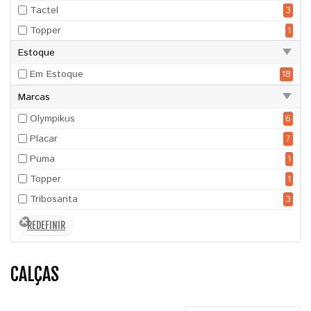
Tactel
3
Topper
1
Estoque
Em Estoque
18
Marcas
Olympikus
6
Placar
7
Puma
1
Topper
1
Tribosanta
3
CALÇAS