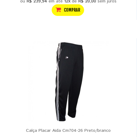
ou
R$ 239,94
em até
12x
de
R$ 20,00
sem juros
COMPRAR
Calça Placar Aida Cm704-26 Preto/branco