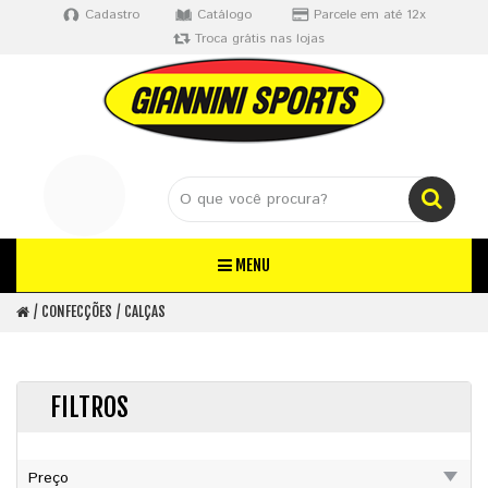
Cadastro
Catálogo
Parcele em até 12x
Troca grátis nas lojas
MENU
CONFECÇÕES
CALÇAS
FILTROS
Preço