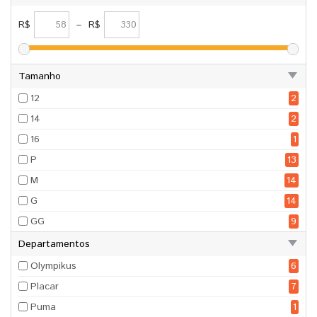
R$
–
R$
Tamanho
12
2
14
2
16
1
P
13
M
14
G
14
GG
9
Departamentos
Olympikus
6
Placar
7
Puma
1