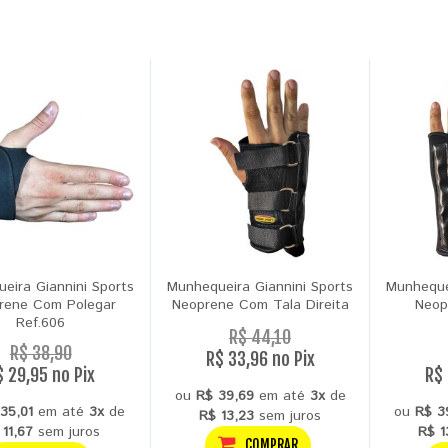
eira Giannini Sports
Munhequeira Giannini Sports
Munheque
rene Com Polegar
Neoprene Com Tala Direita
Neop
Ref.606
R$ 44,10
R$ 38,90
R$ 33,96 no Pix
$ 29,95 no Pix
R$ 
ou
R$ 39,69
em até
3x
de
35,01
em até
3x
de
ou
R$ 3
R$ 13,23
sem juros
 11,67
sem juros
R$ 1
COMPRAR