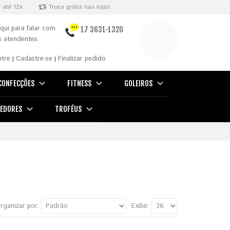
 até 12x
Troca grátis nas lojas
qui para falar com
17 3631-1320
 atendentes.
ntre
Cadastre-se
Finalizar pedido
|
|
CONFECÇÕES
FITNESS
GOLEIROS
EDORES
TROFÉUS
rganizar por:
Exibir: