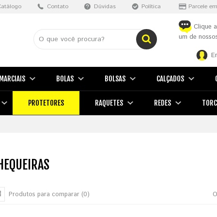
Catálogo
Contato
Dúvidas
Política
Parcele em
Clique a
um de nossos
E
MARCIAIS
BOLAS
BOLSAS
CALÇADOS
PROTETORES
RAQUETES
REDES
TORC
EQUEIRAS
Produtos para comparar (0)
O