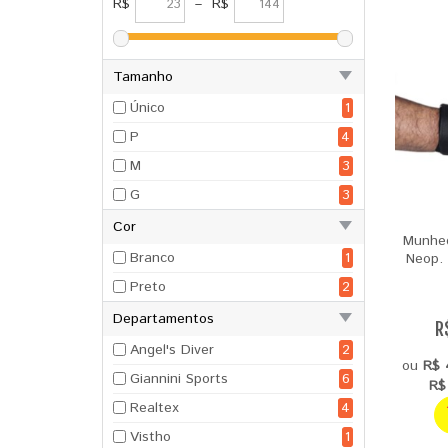
R$
–
R$
Tamanho
Único
1
P
4
M
3
G
3
Cor
Munheq
Branco
1
Neop. 
Preto
2
Departamentos
R
Angel's Diver
2
ou
R$ 
Giannini Sports
6
R$
Realtex
4
Vistho
1