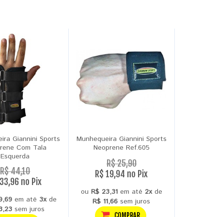
ira Giannini Sports
Munhequeira Giannini Sports
rene Com Tala
Neoprene Ref.605
Esquerda
R$ 25,90
R$ 44,10
R$ 19,94 no Pix
33,96 no Pix
ou
R$ 23,31
em até
2x
de
9,69
em até
3x
de
R$ 11,66
sem juros
3,23
sem juros
COMPRAR