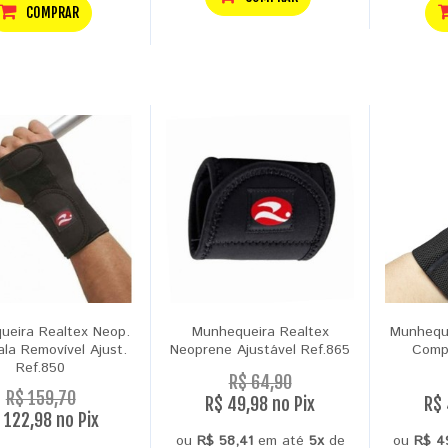
COMPRAR
ueira Realtex Neop.
Munhequeira Realtex
Munheque
la Removível Ajust.
Neoprene Ajustável Ref.865
Compr
Ref.850
R$ 64,90
R$ 159,70
R$ 49,98 no Pix
R$ 
 122,98 no Pix
ou
R$ 58,41
em até
5x
de
ou
R$ 4