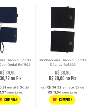
ira Giannini Sports
Munhequeira Giannini Sports
 Com Dedal Ref.502
Elástica Ref.503
R$ 39,90
R$ 38,80
30,72 no Pix
R$ 29,88 no Pix
5,91
em até
3x
de
ou
R$ 34,92
em até
3x
de
1,97
sem juros
R$ 11,64
sem juros
COMPRAR
COMPRAR