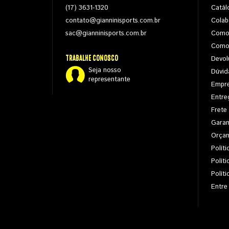
(17) 3631-1320
Catál
contato@gianninisports.com.br
Colab
sac@gianninisports.com.br
Como
Como
TRABALHE CONOSCO
Devol
Seja nosso
Dúvid
representante
Empr
Entre
Frete
Garan
Orça
Políti
Polít
Polít
Entre