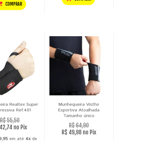
COMPRAR
ira Realtex Super
Munhequeira Vistho
essiva Ref.401
Esportiva Atoalhada
Tamanho único
R$ 55,50
R$ 64,90
42,74 no Pix
R$ 49,98 no Pix
9,95
em até
4x
de