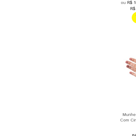
ou
R$ 1
R$
Munheq
Com Cin