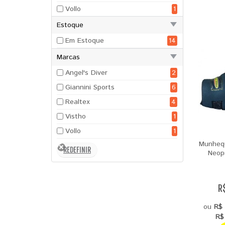
Vollo
1
Estoque
Em Estoque
14
Marcas
Angel's Diver
2
Giannini Sports
6
Realtex
4
Vistho
1
Vollo
1
Munhequ
Neop
R
ou
R$ 
R$