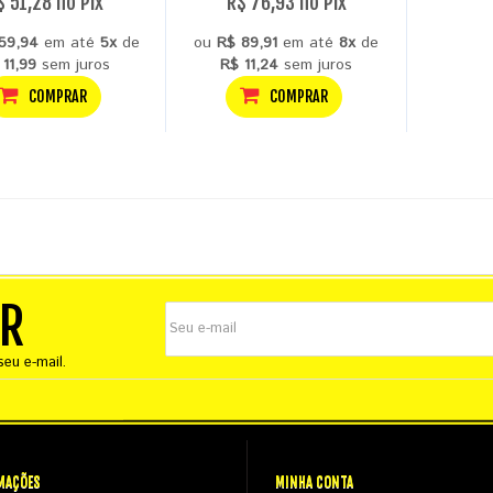
$ 51,28 no Pix
R$ 76,93 no Pix
59,94
em até
5x
de
ou
R$ 89,91
em até
8x
de
 11,99
sem juros
R$ 11,24
sem juros
COMPRAR
COMPRAR
ER
eu e-mail.
MAÇÕES
MINHA CONTA