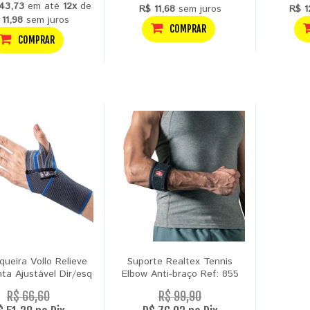
43,73
em até
12x
de
R$ 11,68
sem juros
R$ 1
 11,98
sem juros
COMPRAR
COMPRAR
ueira Vollo Relieve
Suporte Realtex Tennis
ta Ajustável Dir/esq
Elbow Anti-braço Ref: 855
R$ 66,60
R$ 99,90