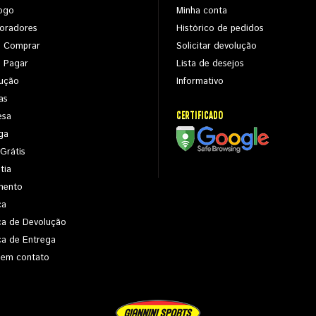
ogo
Minha conta
oradores
Histórico de pedidos
 Comprar
Solicitar devolução
 Pagar
Lista de desejos
ução
Informativo
as
CERTIFICADO
esa
ga
 Grátis
tia
mento
ca
ica de Devolução
ica de Entrega
 em contato