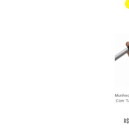
Munheq
Com Ta
R$