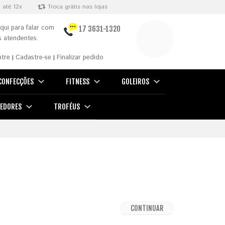
 até 12x
Troca grátis nas lojas
qui para falar com
17 3631-1320
 atendentes.
ntre
Cadastre-se
Finalizar pedido
|
|
CONFECÇÕES
FITNESS
GOLEIROS
EDORES
TROFÉUS
CONTINUAR