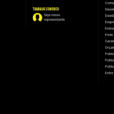
Como
TRABALHE CONOSCO
Devol
Seja nosso
Dúvid
representante
Empr
Entre
Frete
Garan
Orça
Políti
Polít
Polít
Entre