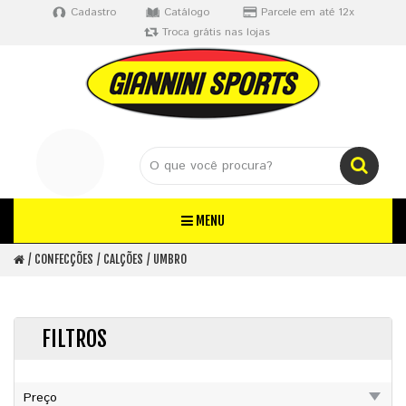
Cadastro
Catálogo
Parcele em até 12x
Troca grátis nas lojas
MENU
CONFECÇÕES
CALÇÕES
UMBRO
FILTROS
Preço