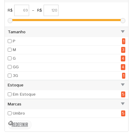
R$
–
R$
Tamanho
P
1
M
3
G
4
GG
4
3G
1
Estoque
Em Estoque
5
Marcas
Umbro
5