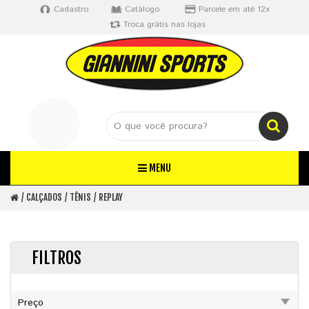
Cadastro
Catálogo
Parcele em até 12x
Troca grátis nas lojas
MENU
CALÇADOS
TÊNIS
REPLAY
FILTROS
Preço