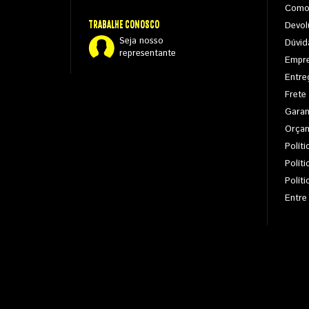
Como
TRABALHE CONOSCO
Devol
Seja nosso
Dúvid
representante
Empr
Entre
Frete
Garan
Orça
Políti
Polít
Polít
Entre