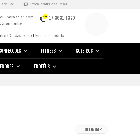
 até 12x
Troca grátis nas lojas
qui para falar com
17 3631-1320
 atendentes.
ntre
Cadastre-se
Finalizar pedido
|
|
CONFECÇÕES
FITNESS
GOLEIROS
EDORES
TROFÉUS
CONTINUAR