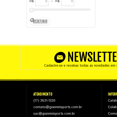
R$
–
R$
NEWSLETT
Cadastre-se e recebas todas as novidades em s
ATENDIMENTO
INFOR
(17) 3631-1320
Catál
contato@gianninisports.com.br
Colab
sac@gianninisports.com.br
Como