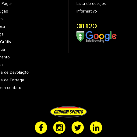
 Pagar
Lista de desejos
ução
Informativo
as
CERTIFICADO
esa
ga
 Grátis
tia
mento
ca
ica de Devolução
ica de Entrega
 em contato