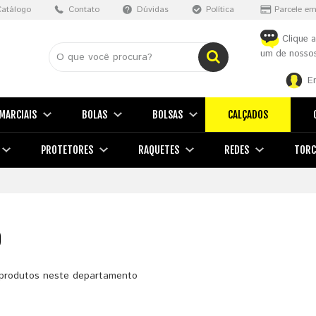
Catálogo
Contato
Dúvidas
Política
Parcele em
Clique a
um de nossos
E
MARCIAIS
BOLAS
BOLSAS
CALÇADOS
PROTETORES
RAQUETES
REDES
TORC
O
produtos neste departamento