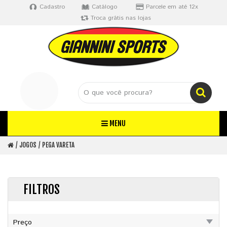
Cadastro
Catálogo
Parcele em até 12x
Troca grátis nas lojas
MENU
JOGOS
PEGA VARETA
FILTROS
Preço