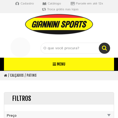
Cadastro
Catálogo
Parcele em até 12x
Troca grátis nas lojas
MENU
CALÇADOS
PATINS
FILTROS
Preço