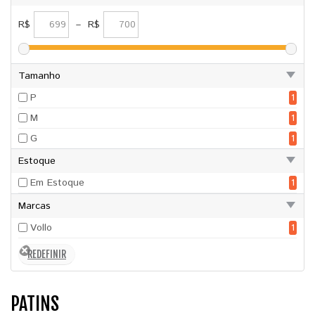
R$
–
R$
Tamanho
P
1
M
1
G
1
Estoque
Em Estoque
1
Marcas
Vollo
1
PATINS