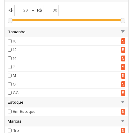
R$
–
R$
Tamanho
10
5
12
5
14
5
P
5
M
5
G
5
GG
5
Estoque
Em Estoque
5
Marcas
Trb
5