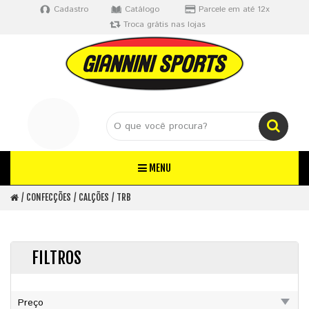
Cadastro
Catálogo
Parcele em até 12x
Troca grátis nas lojas
MENU
CONFECÇÕES
CALÇÕES
TRB
FILTROS
Preço