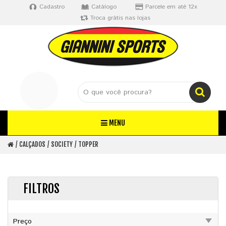
Cadastro
Catálogo
Parcele em até 12x
Troca grátis nas lojas
MENU
CALÇADOS
SOCIETY
TOPPER
FILTROS
Preço