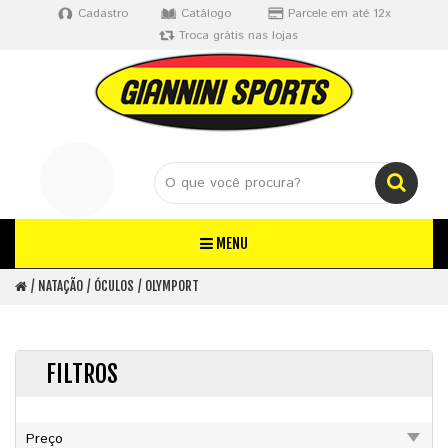
Cadastro
Catálogo
Parcele em até 12x
Troca grátis nas lojas
MENU
NATAÇÃO
ÓCULOS
OLYMPORT
FILTROS
Preço