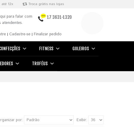
 até 12x
Troca grátis nas lojas
qui para falar com
17 3631-1320
 atendentes.
ntre
Cadastre-se
Finalizar pedido
|
|
CONFECÇÕES
FITNESS
GOLEIROS
EDORES
TROFÉUS
rganizar por:
Exibir: