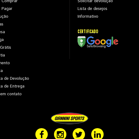
 Comprar
Solicitar devolução
 Pagar
Lista de desejos
ução
Informativo
as
CERTIFICADO
esa
ga
 Grátis
tia
mento
ca
ica de Devolução
ica de Entrega
 em contato