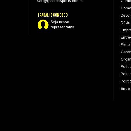
sac@gianninisports.com.br
Como
Como
TRABALHE CONOSCO
Devol
Seja nosso
Dúvid
representante
Empr
Entre
Frete
Garan
Orça
Políti
Polít
Polít
Entre