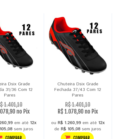
eira Dsix Grade
Chuteira Dsix Grade
da 31/36 Com 12
Fechada 37/43 Com 12
Pares
Pares
$ 1.401,10
R$ 1.401,10
.078,90 no Pix
R$ 1.078,90 no Pix
.260,99
em até
12x
ou
R$ 1.260,99
em até
12x
105,08
sem juros
de
R$ 105,08
sem juros
COMPRAR
COMPRAR