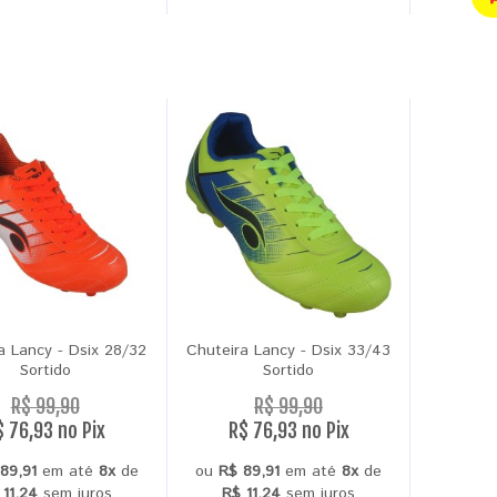
a Lancy - Dsix 28/32
Chuteira Lancy - Dsix 33/43
Sortido
Sortido
R$ 99,90
R$ 99,90
$ 76,93 no Pix
R$ 76,93 no Pix
89,91
em até
8x
de
ou
R$ 89,91
em até
8x
de
 11,24
sem juros
R$ 11,24
sem juros