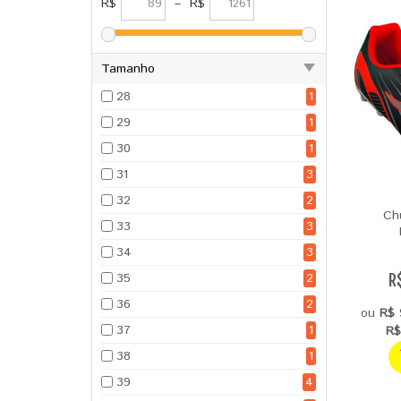
R$
–
R$
Tamanho
28
1
29
1
30
1
31
3
32
2
Ch
33
3
34
3
35
2
R
36
2
ou
R$ 
37
1
R$
38
1
39
4