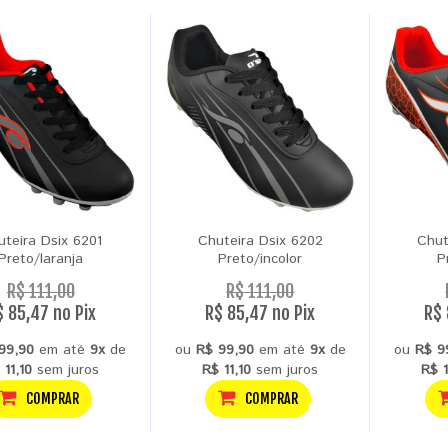
uteira Dsix 6201
Chuteira Dsix 6202
Chut
Preto/laranja
Preto/incolor
P
R$ 111,00
R$ 111,00
$ 85,47 no Pix
R$ 85,47 no Pix
R$ 
99,90
em até
9x
de
ou
R$ 99,90
em até
9x
de
ou
R$ 9
 11,10
sem juros
R$ 11,10
sem juros
R$ 1
COMPRAR
COMPRAR