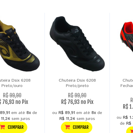
teira Dsix 6208
Chuteira Dsix 6208
Chut
Preto/ouro
Preto/preto
Fecha
R$ 99,90
R$ 99,90
R
$ 76,93 no Pix
R$ 76,93 no Pix
R$ 1
89,91
em até
8x
de
ou
R$ 89,91
em até
8x
de
ou
R$ 1
 11,24
sem juros
R$ 11,24
sem juros
de
R$ 
COMPRAR
COMPRAR