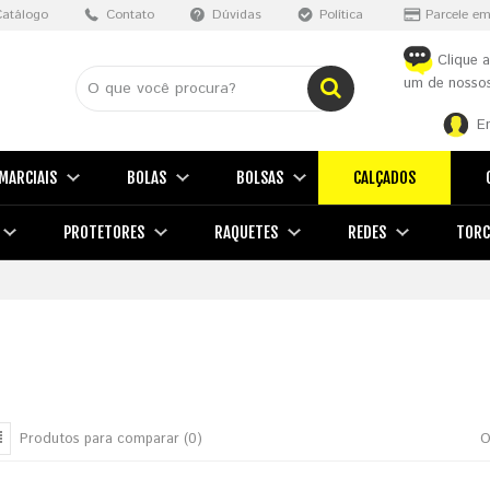
Catálogo
Contato
Dúvidas
Política
Parcele em
Clique a
um de nossos
E
MARCIAIS
BOLAS
BOLSAS
CALÇADOS
PROTETORES
RAQUETES
REDES
TORC
Produtos para comparar (0)
O