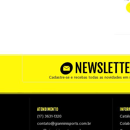
NEWSLETT
Cadastre-se e recebas todas as novidades em s
ATENDIMENTO
INFOR
(17) 3631-1320
Catál
contato@gianninisports.com.br
Colab