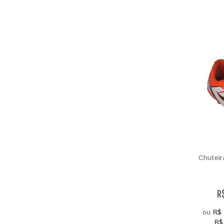
Chuteir
R
ou
R$ 
R$