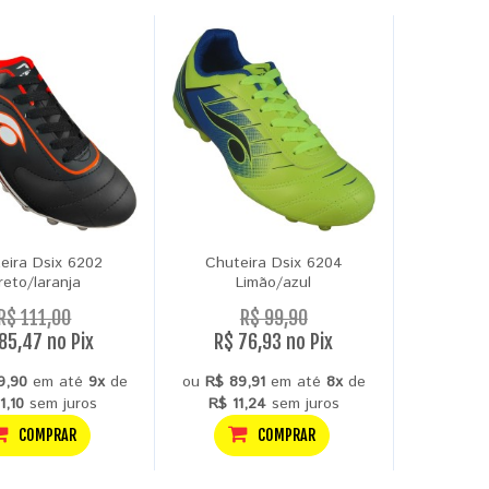
eira Dsix 6202
Chuteira Dsix 6204
reto/laranja
Limão/azul
R$ 111,00
R$ 99,90
85,47 no Pix
R$ 76,93 no Pix
9,90
em até
9x
de
ou
R$ 89,91
em até
8x
de
1,10
sem juros
R$ 11,24
sem juros
COMPRAR
COMPRAR