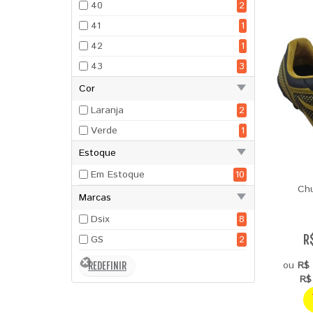
40
2
41
1
42
1
43
3
Cor
Laranja
2
Verde
1
Estoque
Em Estoque
10
Chu
Marcas
Dsix
8
R
GS
2
ou
R$ 
R$