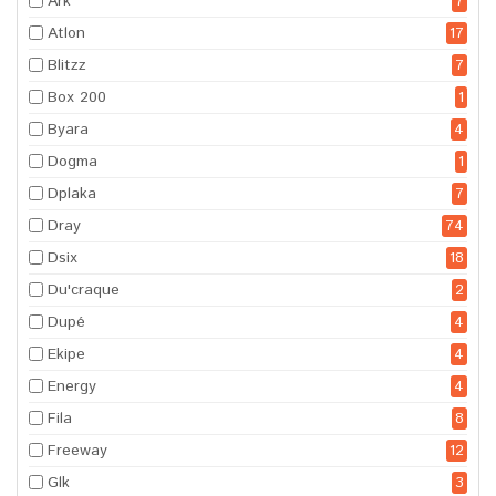
Ark
7
Atlon
17
Blitzz
7
Box 200
1
Byara
4
Dogma
1
Dplaka
7
Dray
74
Dsix
18
Du'craque
2
Dupé
4
Ekipe
4
Energy
4
Fila
8
Freeway
12
Glk
3