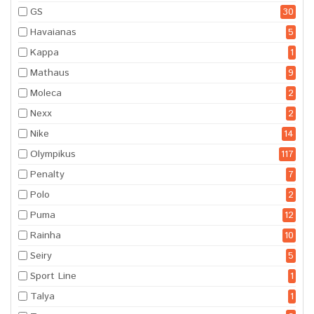
GS
30
Havaianas
5
Kappa
1
Mathaus
9
Moleca
2
Nexx
2
Nike
14
Olympikus
117
Penalty
7
Polo
2
Puma
12
Rainha
10
Seiry
5
Sport Line
1
Talya
1