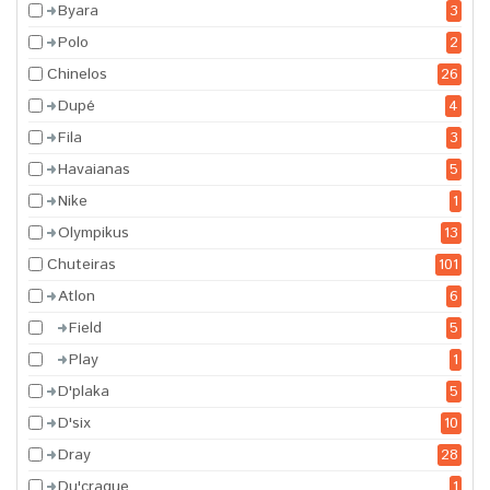
Byara
3
Polo
2
Chinelos
26
Dupé
4
Fila
3
Havaianas
5
Nike
1
Olympikus
13
Chuteiras
101
Atlon
6
Field
5
Play
1
D'plaka
5
D'six
10
Dray
28
Du'craque
1