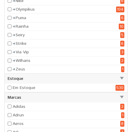
Nike
6
Olympikus
104
Puma
6
Rainha
10
Seiry
5
Strike
6
Via Vip
3
Wilhans
2
Zeus
1
Estoque
Em Estoque
530
Marcas
Adidas
2
Adrun
1
Aeros
8