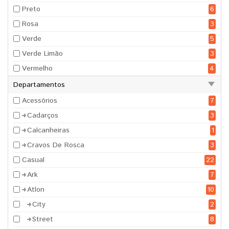
Preto
6
Rosa
3
Verde
5
Verde Limão
3
Vermelho
4
Departamentos
Acessórios
7
Cadarços
3
Calcanheiras
1
Cravos De Rosca
3
Casual
22
Ark
7
Atlon
10
City
2
Street
8