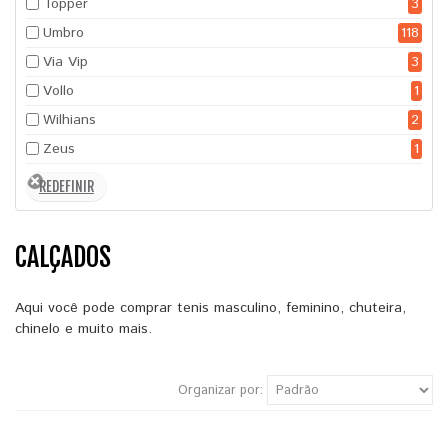
Topper
3
Umbro
118
Via Vip
3
Vollo
1
Wilhians
2
Zeus
1
CALÇADOS
Aqui você pode comprar tenis masculino, feminino, chuteira,
chinelo e muito mais.
Organizar por: