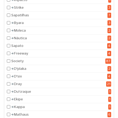
Impacto
1
Strike
3
Sapatilhas
7
Byara
3
Moleca
2
Náutica
2
Sapato
4
Freeway
4
Society
87
D'plaka
2
D'six
4
Dray
21
Du'craque
1
Ekipe
1
Kappa
1
Mathaus
6