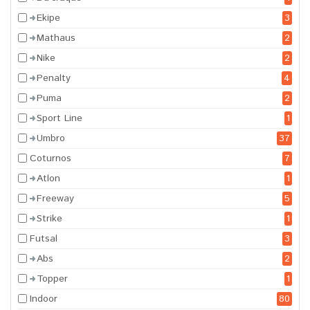
Ekipe
3
Mathaus
2
Nike
2
Penalty
4
Puma
2
Sport Line
1
Umbro
37
Coturnos
7
Atlon
1
Freeway
5
Strike
1
Futsal
3
Abs
2
Topper
1
Indoor
80