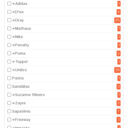
Adidas
1
D'six
9
Dray
25
Mathaus
1
Nike
1
Penalty
1
Puma
2
Topper
1
Umbro
39
Patins
1
Sandálias
3
Suzanne Ribeiro
1
Zayre
2
Sapatênis
7
Freeway
3