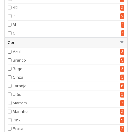
48
3
P
2
M
1
G
1
Cor
Azul
3
Branco
5
Bege
3
Cinza
3
Laranja
6
Lilás
3
Marrom
3
Marinho
3
Pink
5
Prata
2