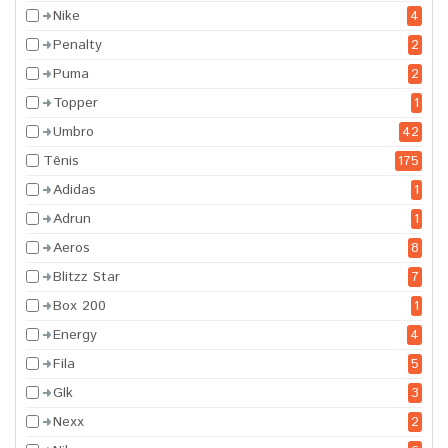
Nike
4
Penalty
2
Puma
2
Topper
1
Umbro
42
Tênis
175
Adidas
1
Adrun
1
Aeros
8
Blitzz Star
7
Box 200
1
Energy
4
Fila
5
Glk
3
Nexx
2