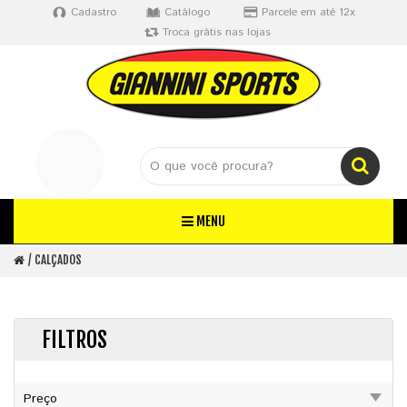
Cadastro
Catálogo
Parcele em até 12x
Troca grátis nas lojas
MENU
CALÇADOS
FILTROS
Preço