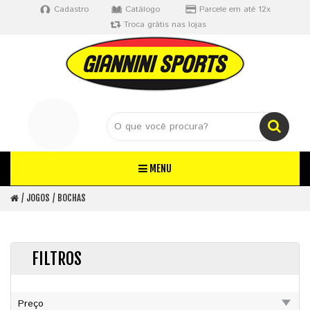
Cadastro
Catálogo
Parcele em até 12x
Troca grátis nas lojas
MENU
JOGOS
BOCHAS
FILTROS
Preço