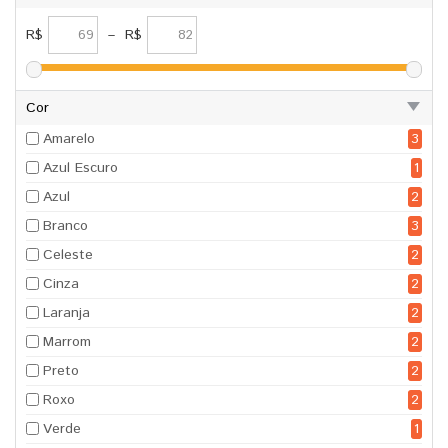
R$
–
R$
Cor
Amarelo
3
Azul Escuro
1
Azul
2
Branco
3
Celeste
2
Cinza
2
Laranja
2
Marrom
2
Preto
2
Roxo
2
Verde
1