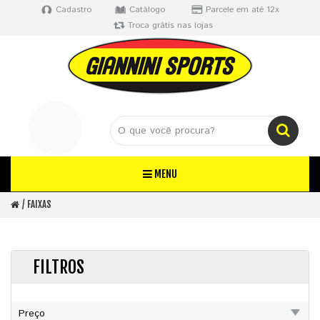
Cadastro
Catálogo
Parcele em até 12x
Troca grátis nas lojas
MENU
FAIXAS
FILTROS
Preço