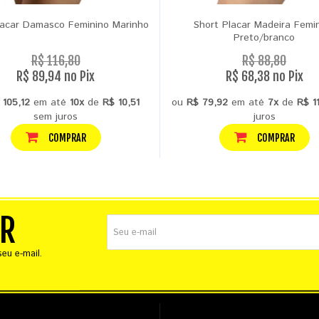
lacar Damasco Feminino Marinho
Short Placar Madeira Femi
Preto/branco
R$ 116,80
R$ 88,80
R$ 89,94 no Pix
R$ 68,38 no Pix
 105,12
em até
10x
de
R$ 10,51
ou
R$ 79,92
em até
7x
de
R$ 1
sem juros
juros
COMPRAR
COMPRAR
ER
eu e-mail.