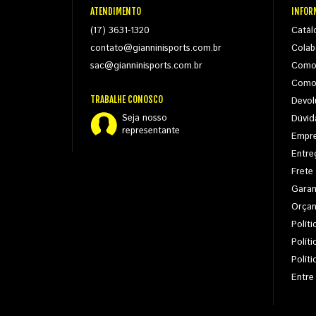
ATENDIMENTO
INFOR
(17) 3631-1320
Catál
contato@gianninisports.com.br
Colab
sac@gianninisports.com.br
Como
Como
TRABALHE CONOSCO
Devol
Seja nosso
Dúvid
representante
Empr
Entre
Frete
Garan
Orça
Políti
Polít
Polít
Entre