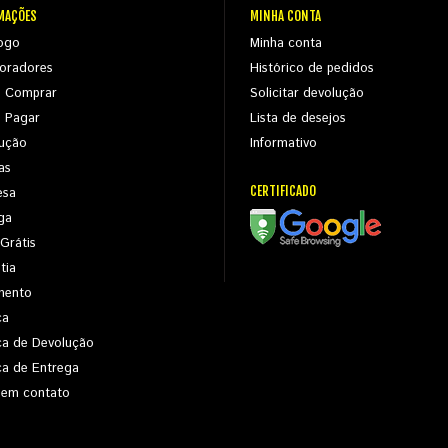
MAÇÕES
MINHA CONTA
ogo
Minha conta
oradores
Histórico de pedidos
 Comprar
Solicitar devolução
 Pagar
Lista de desejos
ução
Informativo
as
CERTIFICADO
esa
ga
 Grátis
tia
mento
ca
ica de Devolução
ica de Entrega
 em contato