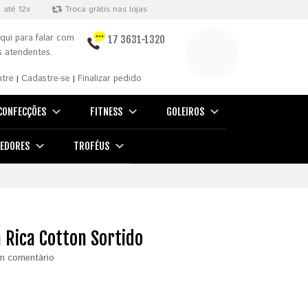
 até 12x
Troca grátis nas lojas
qui para falar com
17 3631-1320
 atendentes.
ntre
Cadastre-se
Finalizar pedido
|
|
CONFECÇÕES
FITNESS
GOLEIROS
EDORES
TROFÉUS
 Rica Cotton Sortido
m comentário