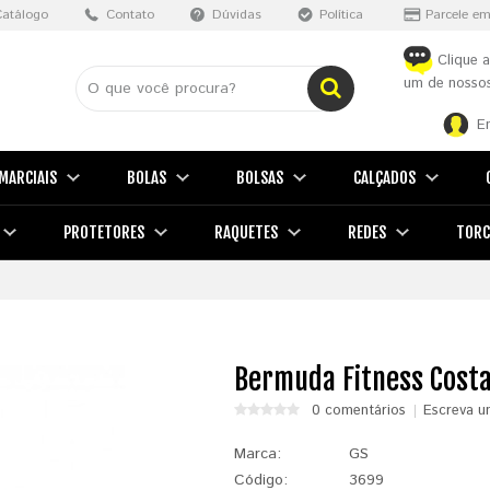
Catálogo
Contato
Dúvidas
Política
Parcele em
Clique a
um de nossos
E
MARCIAIS
BOLAS
BOLSAS
CALÇADOS
PROTETORES
RAQUETES
REDES
TORC
Bermuda Fitness Costa
0 comentários
Escreva u
Marca:
GS
Código:
3699