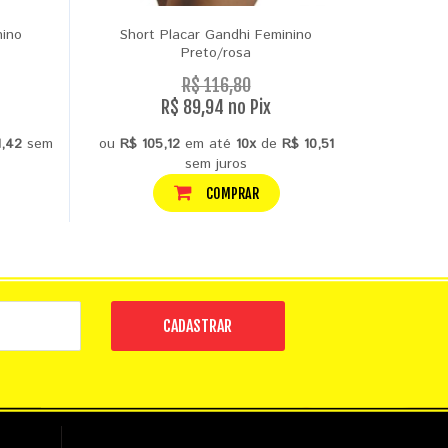
nino
Short Placar Gandhi Feminino
Short Fit
Preto/rosa
R$ 116,80
R$ 89,94 no Pix
1,42
sem
ou
R$ 105,12
em até
10x
de
R$ 10,51
ou
R$ 46,
sem juros
COMPRAR
CADASTRAR