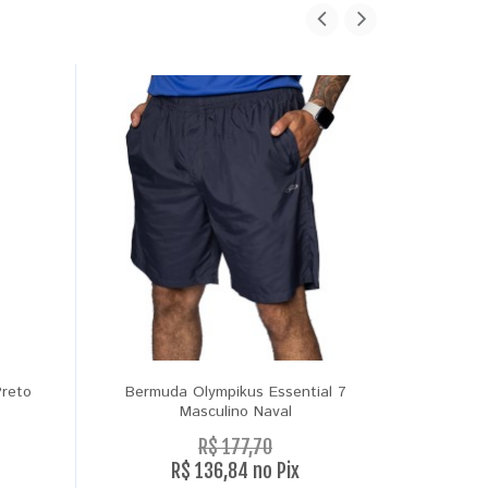
Preto
Bermuda Olympikus Essential 7
Bermud
Masculino Naval
M
R$ 177,70
R$ 136,84 no Pix