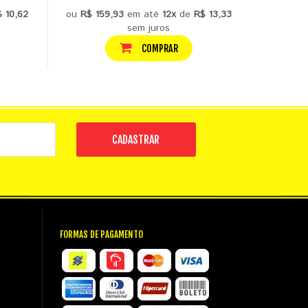
 10,62
ou
R$ 159,93
em até
12x
de
R$ 13,33
ou
R$ 14
sem juros
COMPRAR
CADASTRAR
FORMAS DE PAGAMENTO