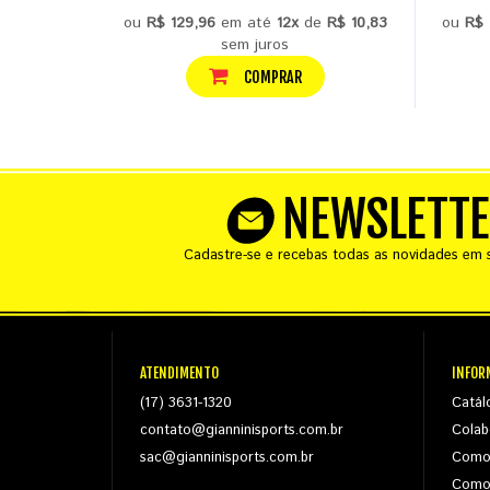
ou
R$ 129,96
em até
12x
de
R$ 10,83
ou
R$ 
sem juros
COMPRAR
NEWSLETT
Cadastre-se e recebas todas as novidades em s
ATENDIMENTO
INFOR
(17) 3631-1320
Catál
contato@gianninisports.com.br
Colab
sac@gianninisports.com.br
Como
Como