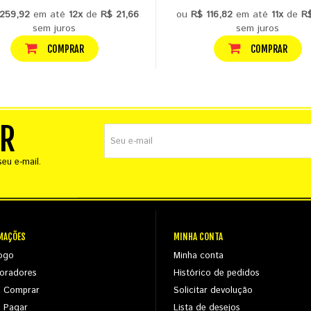
259,92
em até
12x
de
R$ 21,66
ou
R$ 116,82
em até
11x
de
R$
sem juros
sem juros
COMPRAR
COMPRAR
ER
eu e-mail.
MAÇÕES
MINHA CONTA
ogo
Minha conta
oradores
Histórico de pedidos
 Comprar
Solicitar devolução
 Pagar
Lista de desejos