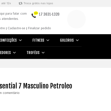
 até 12x
Troca grátis nas lojas
qui para falar com
17 3631-1320
 atendentes.
ntre
Cadastre-se
Finalizar pedido
|
|
CONFECÇÕES
FITNESS
GOLEIROS
EDORES
TROFÉUS
ential 7 Masculino Petroleo
m comentário