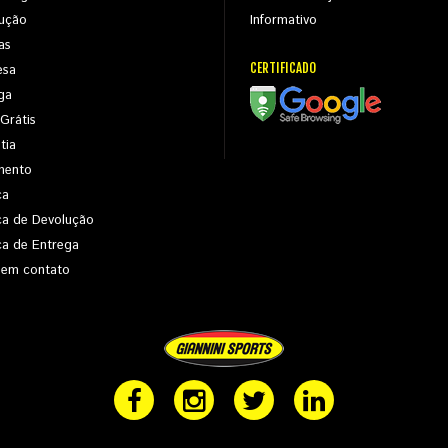
ução
Informativo
as
CERTIFICADO
esa
ga
 Grátis
tia
mento
ca
ica de Devolução
ica de Entrega
 em contato