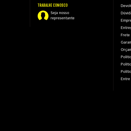
TRABALHE CONOSCO
Devol
Seja nosso
Dúvid
representante
Empr
Entre
Frete
Garan
Orça
Políti
Polít
Polít
Entre