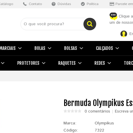
Catálogo
Contato
Dúvidas
Política
Parcele em
Clique a
um de nossos
E
MARCIAIS
BOLAS
BOLSAS
CALÇADOS
PROTETORES
RAQUETES
REDES
TORC
Bermuda Olympikus Ess
0 comentários
Escreva u
Marca:
Olympikus
Código:
7322