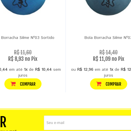
 Borracha Silme Nº03 Sortido
Bola Borracha Silme Nº0
R$ 11,60
R$ 14,40
R$ 8,93 no Pix
R$ 11,09 no Pix
0,44
em até
1x
de
R$ 10,44
sem
ou
R$ 12,96
em até
1x
de
R$ 12
juros
juros
COMPRAR
COMPRAR
ER