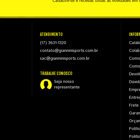
Cadastre-se e recebas todas as novidades em s
ATENDIMENTO
INFOR
(17) 3631-1320
Catál
contato@gianninisports.com.br
Colab
sac@gianninisports.com.br
Como
Como
TRABALHE CONOSCO
Devol
Seja nosso
Dúvid
representante
Empr
Entre
Frete
Garan
Orça
Políti
Polít