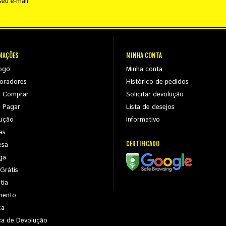
eu e-mail.
MAÇÕES
MINHA CONTA
ogo
Minha conta
oradores
Histórico de pedidos
 Comprar
Solicitar devolução
 Pagar
Lista de desejos
ução
Informativo
as
CERTIFICADO
esa
ga
 Grátis
tia
mento
ca
ica de Devolução