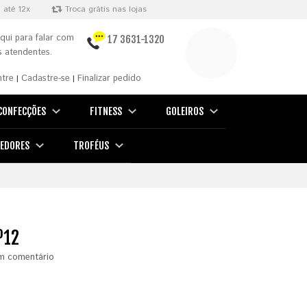
 até 12x
Troca grátis nas lojas
qui para falar com
17 3631-1320
 atendentes.
ntre
Cadastre-se
Finalizar pedido
|
|
CONFECÇÕES
FITNESS
GOLEIROS
EDORES
TROFÉUS
º12
m comentário