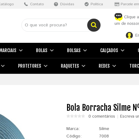
Catálogo
Contato
Dúvidas
Política
Parcele em
Clique a
um de nossos
E
MARCIAIS
BOLAS
BOLSAS
CALÇADOS
PROTETORES
RAQUETES
REDES
TORC
Bola Borracha Silme N
0 comentários
Escreva u
Marca:
Silme
Código:
7008