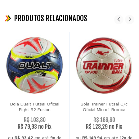
PRODUTOS RELACIONADOS
Bola Dualt Futsal Oficial
Bola Trainer Futsal C/c
Fight R2 Fusion
Oficial Microf. Branca
R$ 103,80
R$ 166,60
R$ 79,93 no Pix
R$ 128,29 no Pix
ou
R$ 93,42
em até
9x
de
ou
R$ 149,94
em até
12x
de