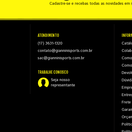
Cadastre-se e recebas todas as novidades em s
ATENDIMENTO
INFOR
(17) 3631-1320
Catál
contato@gianninisports.com.br
Colab
sac@gianninisports.com.br
Como
Como
TRABALHE CONOSCO
Devol
Seja nosso
Dúvid
representante
Empr
Entre
Frete
Garan
Orça
Políti
Polít