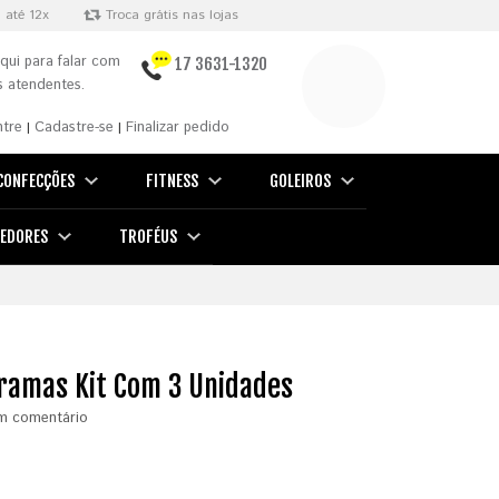
 até 12x
Troca grátis nas lojas
qui para falar com
17 3631-1320
 atendentes.
ntre
Cadastre-se
Finalizar pedido
|
|
CONFECÇÕES
FITNESS
GOLEIROS
EDORES
TROFÉUS
Gramas Kit Com 3 Unidades
m comentário