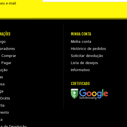
eu e-mail.
MAÇÕES
MINHA CONTA
ogo
Minha conta
oradores
Histórico de pedidos
 Comprar
Solicitar devolução
 Pagar
Lista de desejos
ução
Informativo
as
CERTIFICADO
esa
ga
 Grátis
tia
mento
ca
ica de Devolução