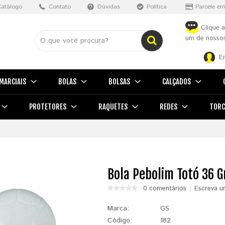
Catálogo
Contato
Dúvidas
Política
Parcele em
Clique a
um de nossos
E
MARCIAIS
BOLAS
BOLSAS
CALÇADOS
PROTETORES
RAQUETES
REDES
TORC
Bola Pebolim Totó 36 
0 comentários
Escreva u
Marca:
GS
Código:
182