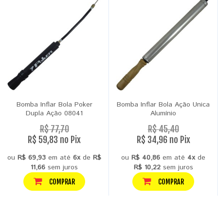
Bomba Inflar Bola Poker
Bomba Inflar Bola Ação Unica
Dupla Ação 08041
Alumínio
R$ 77,70
R$ 45,40
R$ 59,83 no Pix
R$ 34,96 no Pix
ou
R$ 69,93
em até
6x
de
R$
ou
R$ 40,86
em até
4x
de
11,66
sem juros
R$ 10,22
sem juros
COMPRAR
COMPRAR