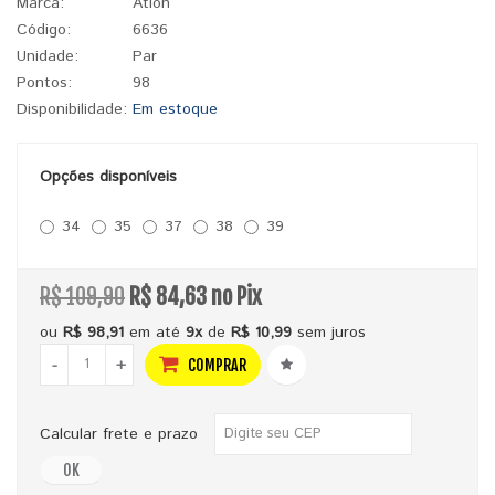
Marca:
Atlon
Código:
6636
Unidade:
Par
Pontos:
98
Disponibilidade:
Em estoque
Opções disponíveis
34
35
37
38
39
R$ 109,90
R$ 84,63 no Pix
ou
R$ 98,91
em até
9x
de
R$ 10,99
sem juros
-
+
COMPRAR
Calcular frete e prazo
OK