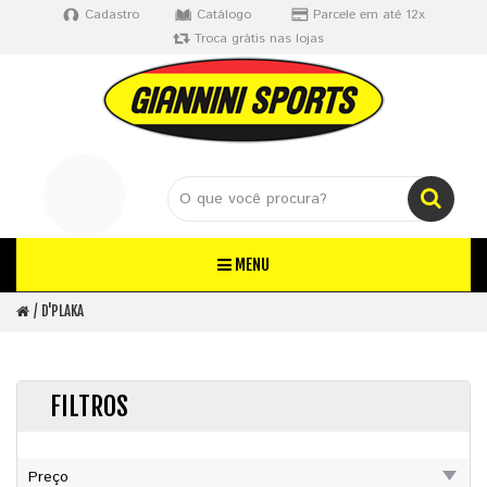
Cadastro
Catálogo
Parcele em até 12x
Troca grátis nas lojas
MENU
D'PLAKA
FILTROS
Preço