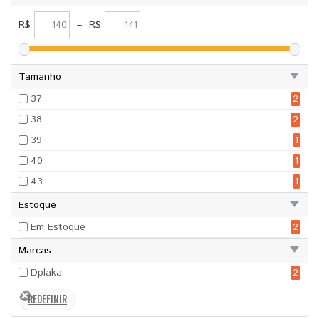
R$
–
R$
Tamanho
37
2
38
2
39
1
40
1
43
1
Estoque
Em Estoque
2
Marcas
Dplaka
2