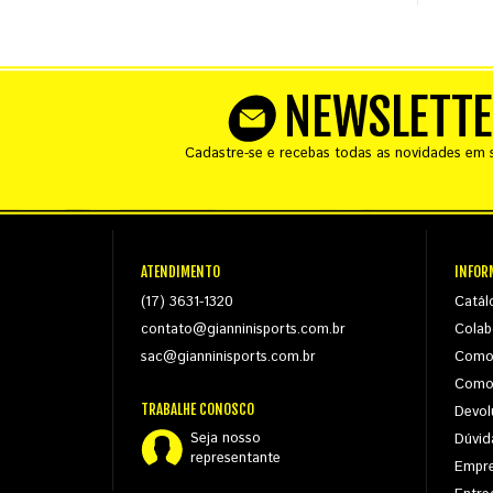
NEWSLETT
Cadastre-se e recebas todas as novidades em s
ATENDIMENTO
INFOR
(17) 3631-1320
Catál
contato@gianninisports.com.br
Colab
sac@gianninisports.com.br
Como
Como
TRABALHE CONOSCO
Devol
Seja nosso
Dúvid
representante
Empr