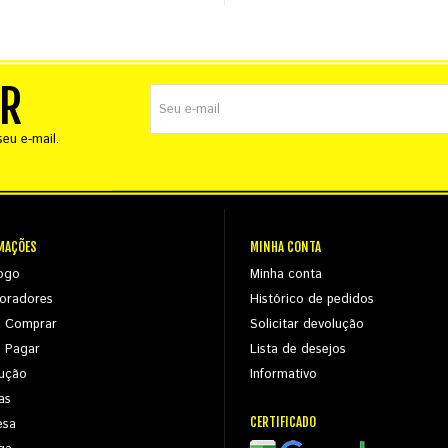
ER
eu e-mail.
MAÇÕES
MINHA CONTA
ogo
Minha conta
oradores
Histórico de pedidos
 Comprar
Solicitar devolução
 Pagar
Lista de desejos
ução
Informativo
as
CERTIFICADO
esa