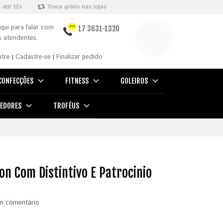
 até 12x
Troca grátis nas lojas
qui para falar com
17 3631-1320
 atendentes.
ntre
Cadastre-se
Finalizar pedido
|
|
CONFECÇÕES
FITNESS
GOLEIROS
EDORES
TROFÉUS
n Com Distintivo E Patrocinio
m comentário