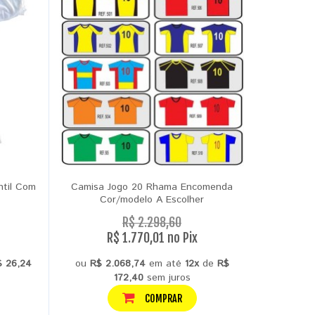
ntil Com
Camisa Jogo 20 Rhama Encomenda
Cami
Cor/modelo A Escolher
R$ 2.298,60
R$ 1.770,01 no Pix
$ 26,24
ou
R$ 2.068,74
em até
12x
de
R$
ou
R$ 37
172,40
sem juros
COMPRAR