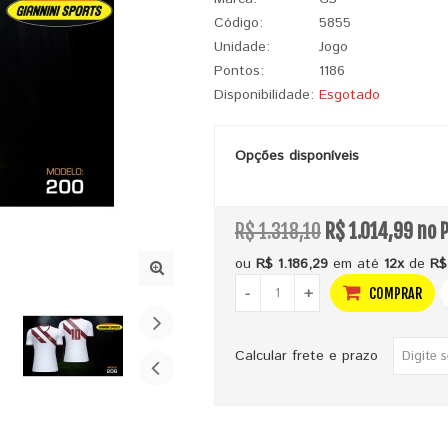
Código:
5855
Unidade:
Jogo
Pontos:
1186
Disponibilidade:
Esgotado
Opções disponíveis
R$ 1.318,10
R$ 1.014,99 no P
ou
R$ 1.186,29
em até
12x
de
R$
-
+
COMPRAR
Calcular frete e prazo