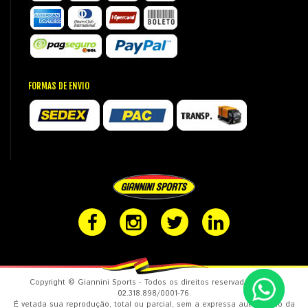
FORMAS DE ENVIO
Copyright © Giannini Sports - Todos os direitos reservados. CNPJ:
02.318.898/0001-76.
É vetada sua reprodução, total ou parcial, sem a expressa autorização da