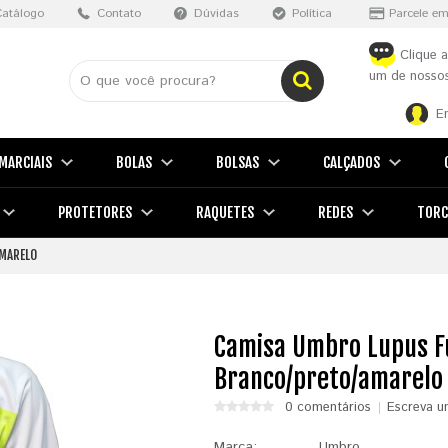
Catálogo
Contato
Dúvidas
Política
Parcele em
Clique a
um de nossos
E
MARCIAIS
BOLAS
BOLSAS
CALÇADOS
PROTETORES
RAQUETES
REDES
TORC
MARELO
Camisa Umbro Lupus 
Branco/preto/amarelo
0 comentários
Escreva u
Marca:
Umbro