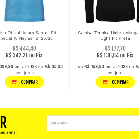
sa Oficial Umbro Santos Ed.
Camisa Termica Umbro Manga
pecial 10 Neymar Jr. 25/26
Light Fit Preta
R$ 444,40
R$ 177,70
R$ 342,21 no Pix
R$ 136,84 no Pix
399,96
em até
12x
de
R$ 33,33
ou
R$ 159,93
em até
12x
de
R
sem juros
sem juros
COMPRAR
COMPRAR
ER
eu e-mail.