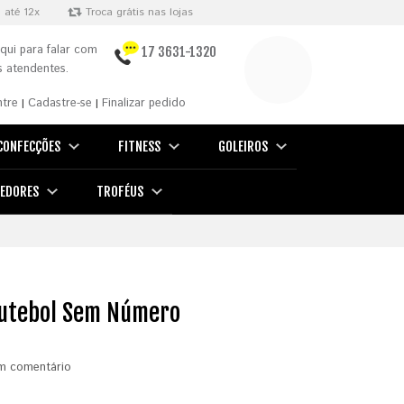
 até 12x
Troca grátis nas lojas
qui para falar com
17 3631-1320
 atendentes.
ntre
Cadastre-se
Finalizar pedido
|
|
CONFECÇÕES
FITNESS
GOLEIROS
EDORES
TROFÉUS
Futebol Sem Número
m comentário