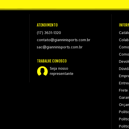
ATENDIMENTO
INFOR
(17) 3631-1320
Catál
contato@gianninisports.com.br
Colab
sac@gianninisports.com.br
Como
Como
TRABALHE CONOSCO
Devol
Seja nosso
Dúvid
representante
Empr
Entre
Frete
Garan
Orça
Políti
Polít
Polít