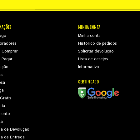
MAÇÕES
MINHA CONTA
ogo
Minha conta
oradores
Histórico de pedidos
 Comprar
Solicitar devolução
 Pagar
Lista de desejos
ução
Informativo
as
CERTIFICADO
esa
ga
 Grátis
tia
mento
ca
ica de Devolução
ica de Entrega