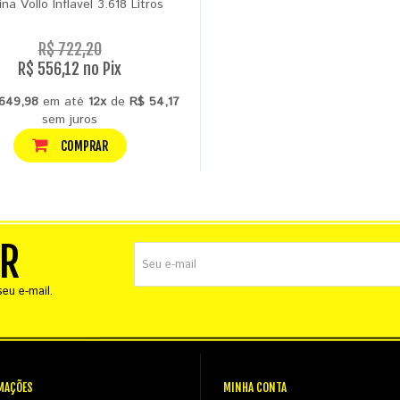
ina Vollo Inflavel 3.618 Litros
R$ 722,20
R$ 556,12 no Pix
649,98
em até
12x
de
R$ 54,17
sem juros
COMPRAR
ER
eu e-mail.
MAÇÕES
MINHA CONTA