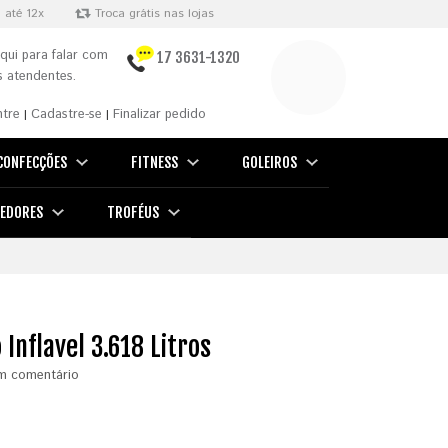
 até 12x
Troca grátis nas lojas
qui para falar com
17 3631-1320
 atendentes.
ntre
Cadastre-se
Finalizar pedido
|
|
CONFECÇÕES
FITNESS
GOLEIROS
EDORES
TROFÉUS
 Inflavel 3.618 Litros
m comentário