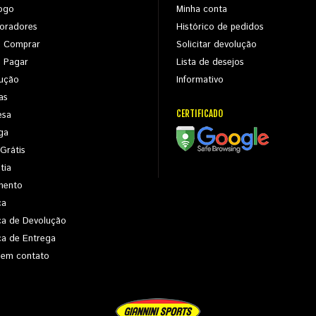
ogo
Minha conta
oradores
Histórico de pedidos
 Comprar
Solicitar devolução
 Pagar
Lista de desejos
ução
Informativo
as
CERTIFICADO
esa
ga
 Grátis
tia
mento
ca
ica de Devolução
ica de Entrega
 em contato