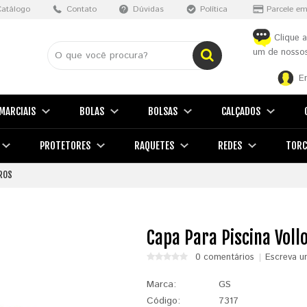
Catálogo
Contato
Dúvidas
Política
Parcele em
Clique a
um de nossos
E
MARCIAIS
BOLAS
BOLSAS
CALÇADOS
PROTETORES
RAQUETES
REDES
TORC
TROS
Capa Para Piscina Vollo
0 comentários
Escreva u
Marca:
GS
Código:
7317