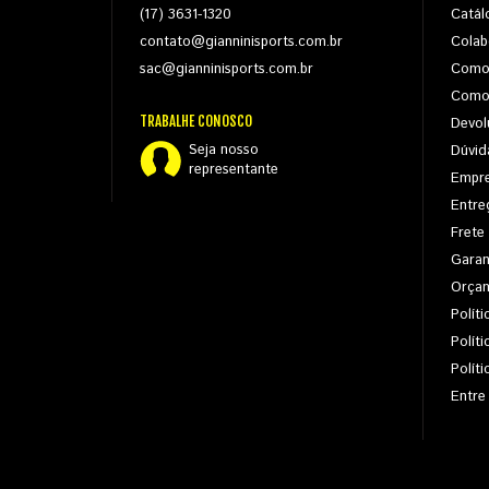
(17) 3631-1320
Catál
contato@gianninisports.com.br
Colab
sac@gianninisports.com.br
Como
Como
TRABALHE CONOSCO
Devol
Seja nosso
Dúvid
representante
Empr
Entre
Frete
Garan
Orça
Políti
Polít
Polít
Entre