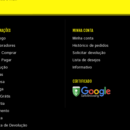
MAÇÕES
MINHA CONTA
ogo
Minha conta
oradores
Histórico de pedidos
 Comprar
Solicitar devolução
 Pagar
Lista de desejos
ução
Informativo
as
CERTIFICADO
esa
ga
 Grátis
tia
mento
ca
ica de Devolução