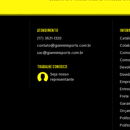
ATENDIMENTO
INFOR
(17) 3631-1320
Catál
contato@gianninisports.com.br
Colab
sac@gianninisports.com.br
Como
Como
TRABALHE CONOSCO
Devol
Seja nosso
Dúvid
representante
Empr
Entre
Frete
Garan
Orça
Políti
Polít