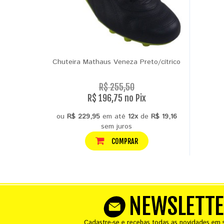
Chuteira Mathaus Veneza Preto/cítrico
R$ 255,50
R$ 196,75 no Pix
ou
R$ 229,95
em até
12x
de
R$ 19,16
sem juros
COMPRAR
NEWSLETT
Cadastre-se e recebas todas as novidades em s