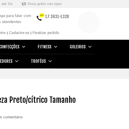
 até 12x
Troca grátis nas lojas
qui para falar com
17 3631-1320
 atendentes.
ntre
Cadastre-se
Finalizar pedido
|
|
CONFECÇÕES
FITNESS
GOLEIROS
EDORES
TROFÉUS
za Preto/cítrico Tamanho
m comentário