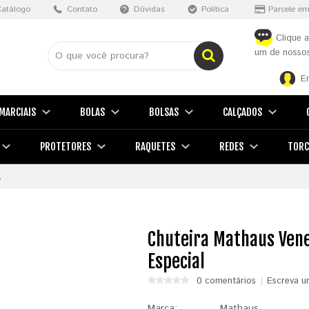
Catálogo
Contato
Dúvidas
Política
Parcele em
Clique a
um de nossos
E
MARCIAIS
BOLAS
BOLSAS
CALÇADOS
PROTETORES
RAQUETES
REDES
TORC
L
Chuteira Mathaus Vene
Especial
0 comentários
Escreva u
Marca:
Mathaus