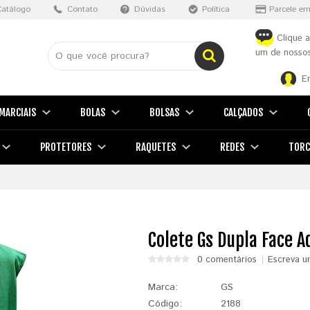
Catálogo
Contato
Dúvidas
Política
Parcele em
Clique a
um de nossos
E
MARCIAIS
BOLAS
BOLSAS
CALÇADOS
PROTETORES
RAQUETES
REDES
TORC
Colete Gs Dupla Face A
0 comentários
Escreva u
Marca:
GS
Código:
2188