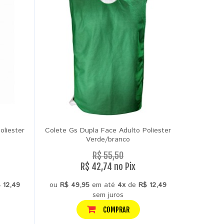
oliester
Colete Gs Dupla Face Adulto Poliester
Colete Gs
Verde/branco
R$ 55,50
R$ 42,74 no Pix
 12,49
ou
R$ 49,95
em até
4x
de
R$ 12,49
ou
R$ 4
sem juros
COMPRAR