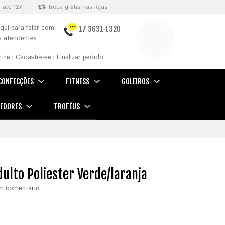
 até 12x
Troca grátis nas lojas
qui para falar com
17 3631-1320
 atendentes.
ntre
Cadastre-se
Finalizar pedido
|
|
CONFECÇÕES
FITNESS
GOLEIROS
EDORES
TROFÉUS
dulto Poliester Verde/laranja
m comentário