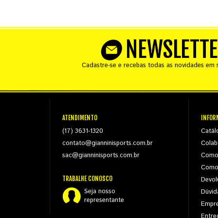
NEWSLETT
Cadastre-se e recebas todas as novidades em s
ATENDIMENTO
INFOR
(17) 3631-1320
Catál
contato@gianninisports.com.br
Colab
sac@gianninisports.com.br
Como
Como
TRABALHE CONOSCO
Devol
Seja nosso
Dúvid
representante
Empr
Entre