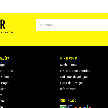
ER
eu e-mail.
MAÇÕES
MINHA CONTA
ogo
Minha conta
oradores
Histórico de pedidos
 Comprar
Solicitar devolução
 Pagar
Lista de desejos
ução
Informativo
as
CERTIFICADO
esa
ga