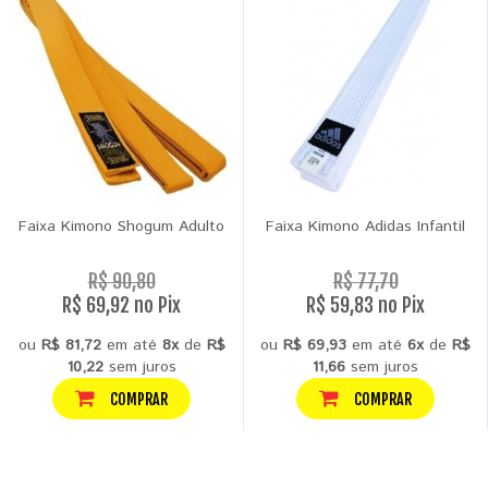
Faixa Kimono Shogum Adulto
Faixa Kimono Adidas Infantil
R$ 90,80
R$ 77,70
R$ 69,92 no Pix
R$ 59,83 no Pix
ou
R$ 81,72
em até
8x
de
R$
ou
R$ 69,93
em até
6x
de
R$
10,22
sem juros
11,66
sem juros
COMPRAR
COMPRAR