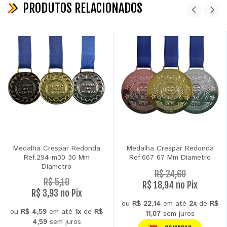
PRODUTOS RELACIONADOS
Medalha Crespar Redonda
Medalha Crespar Redonda
Ref.294-m30 30 Mm
Ref.667 67 Mm Diametro
Diametro
R$ 24,60
R$ 5,10
R$ 18,94 no Pix
R$ 3,93 no Pix
ou
R$ 22,14
em até
2x
de
R$
ou
R$ 4,59
em até
1x
de
R$
11,07
sem juros
4,59
sem juros