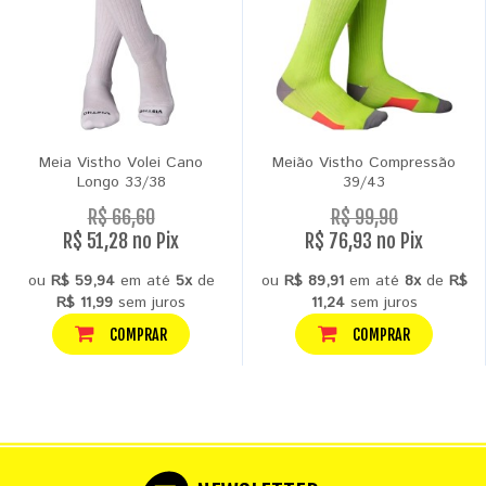
Meia Vistho Volei Cano
Meião Vistho Compressão
Longo 33/38
39/43
R$ 66,60
R$ 99,90
R$ 51,28 no Pix
R$ 76,93 no Pix
ou
R$ 59,94
em até
5x
de
ou
R$ 89,91
em até
8x
de
R$
R$ 11,99
sem juros
11,24
sem juros
COMPRAR
COMPRAR