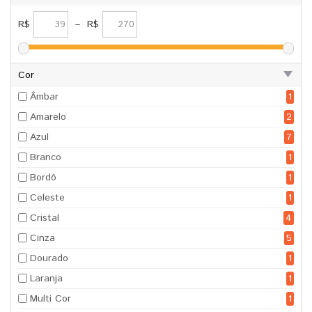
R$
–
R$
Cor
Âmbar
1
Amarelo
2
Azul
7
Branco
1
Bordô
1
Celeste
1
Cristal
4
Cinza
5
Dourado
1
Laranja
1
Multi Cor
1