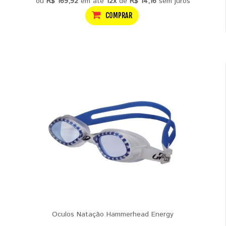
ou
R$ 169,92
em até
12x
de
R$ 14,16
sem juros
COMPRAR
Oculos Natação Hammerhead Energy