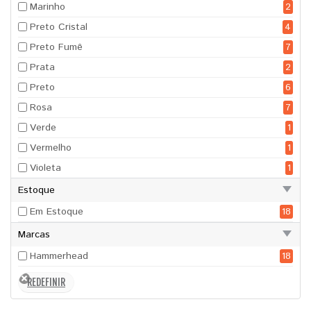
Marinho
2
Preto Cristal
4
Preto Fumê
7
Prata
2
Preto
6
Rosa
7
Verde
1
Vermelho
1
Violeta
1
Estoque
Em Estoque
18
Marcas
Hammerhead
18