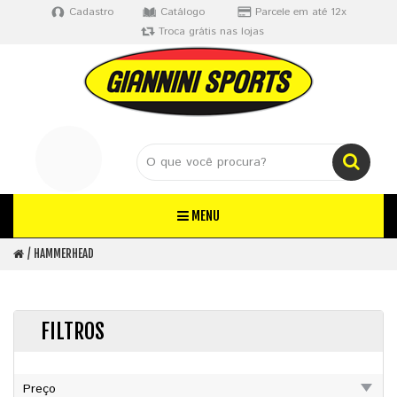
Cadastro
Catálogo
Parcele em até 12x
Troca grátis nas lojas
MENU
HAMMERHEAD
FILTROS
Preço