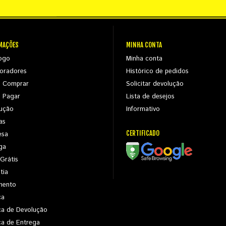
MAÇÕES
MINHA CONTA
ogo
Minha conta
oradores
Histórico de pedidos
 Comprar
Solicitar devolução
 Pagar
Lista de desejos
ução
Informativo
as
CERTIFICADO
esa
ga
 Grátis
tia
mento
ca
ica de Devolução
ica de Entrega