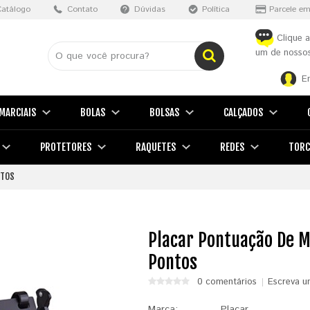
Catálogo
Contato
Dúvidas
Política
Parcele em
Clique a
um de nossos
E
MARCIAIS
BOLAS
BOLSAS
CALÇADOS
PROTETORES
RAQUETES
REDES
TORC
NTOS
Placar Pontuação De Me
Pontos
0 comentários
Escreva u
Marca:
Placar