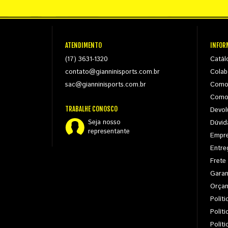
ATENDIMENTO
INFOR
(17) 3631-1320
Catál
contato@gianninisports.com.br
Colab
sac@gianninisports.com.br
Como
Como
TRABALHE CONOSCO
Devol
Seja nosso
Dúvid
representante
Empr
Entre
Frete
Garan
Orça
Políti
Polít
Polít