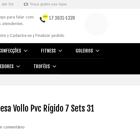
 até 12x
Troca grátis nas lojas
qui para falar com
17 3631-1320
 atendentes.
ntre
Cadastre-se
Finalizar pedido
|
|
CONFECÇÕES
FITNESS
GOLEIROS
EDORES
TROFÉUS
sa Vollo Pvc Rígido 7 Sets 31
m comentário