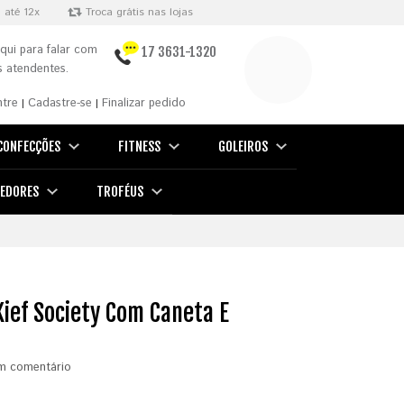
 até 12x
Troca grátis nas lojas
qui para falar com
17 3631-1320
 atendentes.
ntre
Cadastre-se
Finalizar pedido
|
|
CONFECÇÕES
FITNESS
GOLEIROS
EDORES
TROFÉUS
ief Society Com Caneta E
m comentário