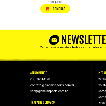
sem juros
COMPRAR
NEWSLETT
Cadastre-se e recebas todas as novidades em s
ATENDIMENTO
INFOR
(17) 3631-1320
Catál
contato@gianninisports.com.br
Colab
sac@gianninisports.com.br
Como
Como
TRABALHE CONOSCO
Devol