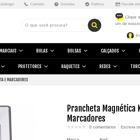
Catálogo
Contato
Dúvidas
Política
Parcele em
Clique a
um de nossos
E
MARCIAIS
BOLAS
BOLSAS
CALÇADOS
PROTETORES
RAQUETES
REDES
TORC
TA E MARCADORES
Prancheta Magnética K
Marcadores
0 comentários
Escreva u
Marca:
Kief