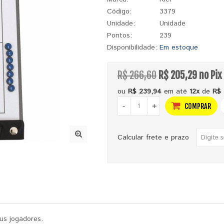
Código:
3379
Unidade:
Unidade
Pontos:
239
Disponibilidade:
Em estoque
R$ 266,60
R$ 205,29 no Pix
ou
R$ 239,94
em até
12x
de
R$ 
-
+
COMPRAR
Calcular frete e prazo
eus jogadores.