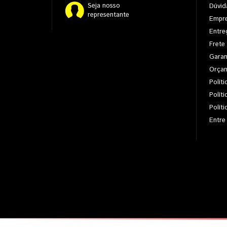
Seja nosso
Dúvid
representante
Empr
Entre
Frete
Garan
Orça
Políti
Polít
Polít
Entre