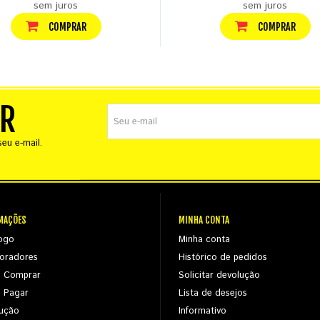
sem juros
sem juros
COMPRAR
COMPRAR
ER
eu e-mail.
MAÇÕES
MINHA CONTA
ogo
Minha conta
oradores
Histórico de pedidos
 Comprar
Solicitar devolução
 Pagar
Lista de desejos
ução
Informativo