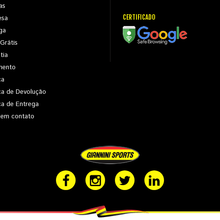
as
CERTIFICADO
esa
ga
 Grátis
tia
mento
ca
ica de Devolução
ica de Entrega
 em contato