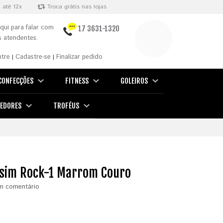
 até 12x
Troca grátis nas lojas
qui para falar com
17 3631-1320
 atendentes.
ntre
Cadastre-se
Finalizar pedido
|
|
CONFECÇÕES
FITNESS
GOLEIROS
EDORES
TROFÉUS
sim Rock-1 Marrom Couro
m comentário