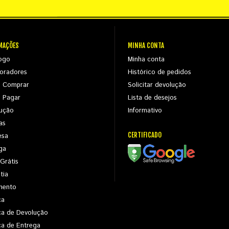
MAÇÕES
MINHA CONTA
ogo
Minha conta
oradores
Histórico de pedidos
 Comprar
Solicitar devolução
 Pagar
Lista de desejos
ução
Informativo
as
CERTIFICADO
esa
ga
 Grátis
tia
mento
ca
ica de Devolução
ica de Entrega