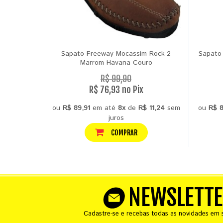
Sapato Freeway Mocassim Rock-2
Sapato
Marrom Havana Couro
R$ 99,90
R$ 76,93 no Pix
ou
R$ 89,91
em até
8x
de
R$ 11,24
sem
ou
R$ 8
juros
COMPRAR
NEWSLETT
Cadastre-se e recebas todas as novidades em s