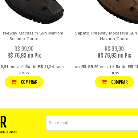
 Freeway Mocassim Sun Marrom
Sapato Freeway Mocassim Sun
Sesamo Couro
Havana Couro
R$ 99,90
R$ 99,90
R$ 76,93 no Pix
R$ 76,93 no Pix
9,91
em até
8x
de
R$ 11,24
sem
ou
R$ 89,91
em até
8x
de
R$ 1
juros
juros
COMPRAR
COMPRAR
ER
eu e-mail.