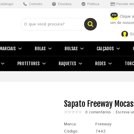
Catálogo
Contato
Dúvidas
Política
Parcele em
Clique a
um de nossos
E
MARCIAIS
BOLAS
BOLSAS
CALÇADOS
PROTETORES
RAQUETES
REDES
TORC
Sapato Freeway Mocas
0 comentários
Escreva u
Marca:
Freeway
Código:
7442