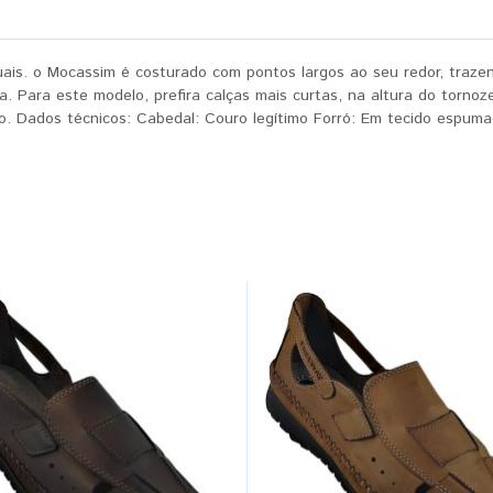
uais. o Mocassim é costurado com pontos largos ao seu redor, trazen
aria. Para este modelo, prefira calças mais curtas, na altura do torn
o. Dados técnicos: Cabedal: Couro legítimo Forró: Em tecido espuma