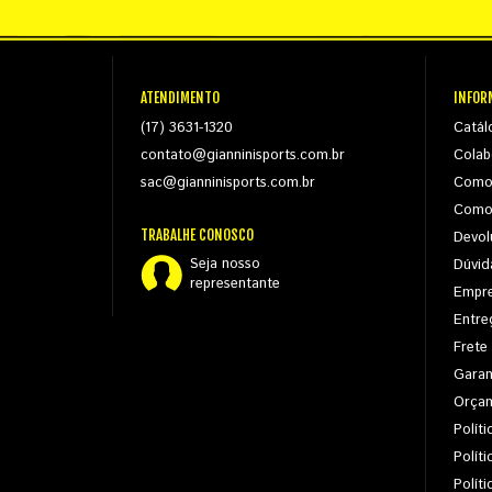
ATENDIMENTO
INFOR
(17) 3631-1320
Catál
contato@gianninisports.com.br
Colab
sac@gianninisports.com.br
Como
Como
TRABALHE CONOSCO
Devol
Seja nosso
Dúvid
representante
Empr
Entre
Frete
Garan
Orça
Políti
Polít
Polít