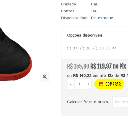
Unidade:
Par
Pontos:
140
Disponibilidade:
Em estoque
Opções disponíveis
37
38
39
41
R$ 155,80
R$ 119,97 no Pix
ou
R$ 140,22
em até
12x
de
R$ 1
-
+
COMPRAR
Calcular frete e prazo