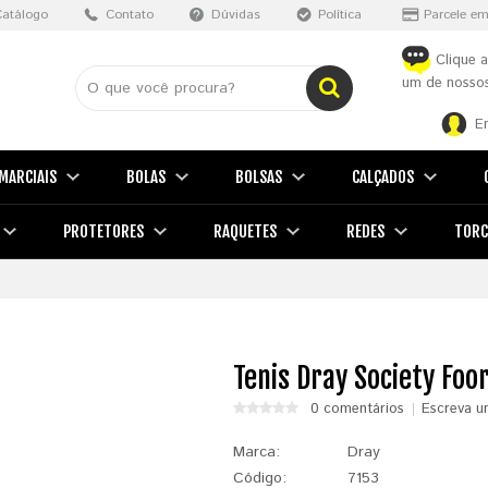
Catálogo
Contato
Dúvidas
Política
Parcele em
Clique a
um de nossos
E
MARCIAIS
BOLAS
BOLSAS
CALÇADOS
PROTETORES
RAQUETES
REDES
TORC
Tenis Dray Society Foo
0 comentários
Escreva u
Marca:
Dray
Código:
7153