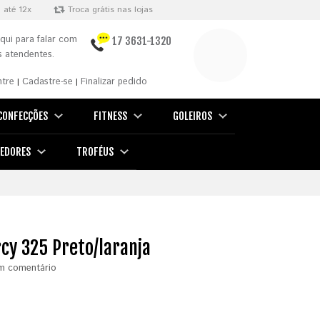
 até 12x
Troca grátis nas lojas
qui para falar com
17 3631-1320
 atendentes.
ntre
Cadastre-se
Finalizar pedido
|
|
CONFECÇÕES
FITNESS
GOLEIROS
EDORES
TROFÉUS
rcy 325 Preto/laranja
m comentário