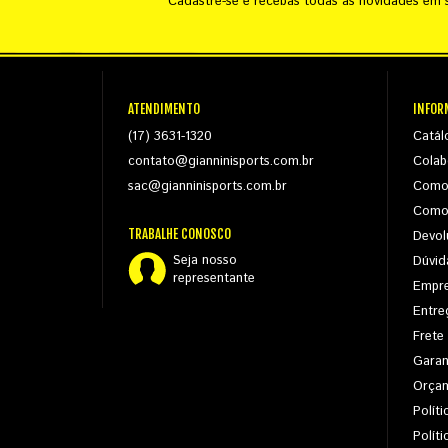
Cadastre-se e recebas todas as novidades em s
ATENDIMENTO
INFOR
(17) 3631-1320
Catál
contato@gianninisports.com.br
Colab
sac@gianninisports.com.br
Como
Como
TRABALHE CONOSCO
Devol
Seja nosso
Dúvid
representante
Empr
Entre
Frete
Garan
Orça
Políti
Polít