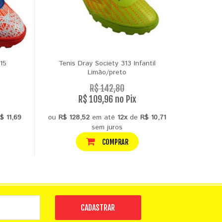
15
Tenis Dray Society 313 Infantil
Tenis
Limão/preto
R$ 142,80
R$ 109,96 no Pix
$ 11,69
ou
R$ 128,52
em até
12x
de
R$ 10,71
ou
R$ 14
sem juros
COMPRAR
CADASTRAR