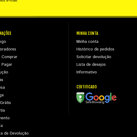
eu e-mail.
MAÇÕES
MINHA CONTA
ogo
Minha conta
oradores
Histórico de pedidos
 Comprar
Solicitar devolução
 Pagar
Lista de desejos
ução
Informativo
as
CERTIFICADO
esa
ga
 Grátis
tia
mento
ca
ica de Devolução