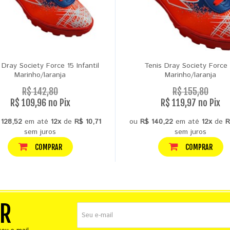
 Dray Society Force 15 Infantil
Tenis Dray Society Force 
Marinho/laranja
Marinho/laranja
R$ 142,80
R$ 155,80
R$ 109,96 no Pix
R$ 119,97 no Pix
 128,52
em até
12x
de
R$ 10,71
ou
R$ 140,22
em até
12x
de
R
sem juros
sem juros
COMPRAR
COMPRAR
ER