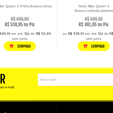
ike Quest 5 Preto/branco/cinza
Tenis Nike Quest 4
Branco/colorido/platina
R$ 699,90
R$ 599,90
R$ 538,95 no Pix
R$ 461,95 no Pix
629,91
em até
12x
de
R$ 52,49
ou
R$ 539,91
em até
12x
de
R
sem juros
sem juros
COMPRAR
COMPRAR
ER
eu e-mail.