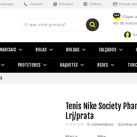
Catálogo
Contato
Dúvidas
Política
Parcele em
Clique a
um de nossos
E
MARCIAIS
BOLAS
BOLSAS
CALÇADOS
PROTETORES
RAQUETES
REDES
TORC
TA
Tenis Nike Society Pha
Lrj/prata
0 comentários
Escreva u
Marca:
Nike