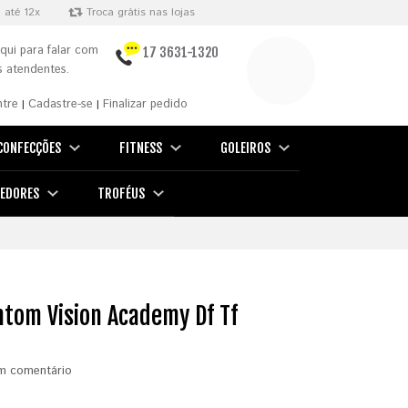
 até 12x
Troca grátis nas lojas
qui para falar com
17 3631-1320
 atendentes.
ntre
Cadastre-se
Finalizar pedido
|
|
CONFECÇÕES
FITNESS
GOLEIROS
EDORES
TROFÉUS
ntom Vision Academy Df Tf
m comentário