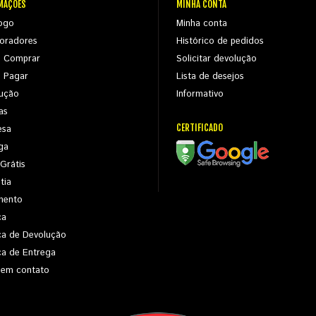
MAÇÕES
MINHA CONTA
ogo
Minha conta
oradores
Histórico de pedidos
 Comprar
Solicitar devolução
 Pagar
Lista de desejos
ução
Informativo
as
CERTIFICADO
esa
ga
 Grátis
tia
mento
ca
ica de Devolução
ica de Entrega
 em contato