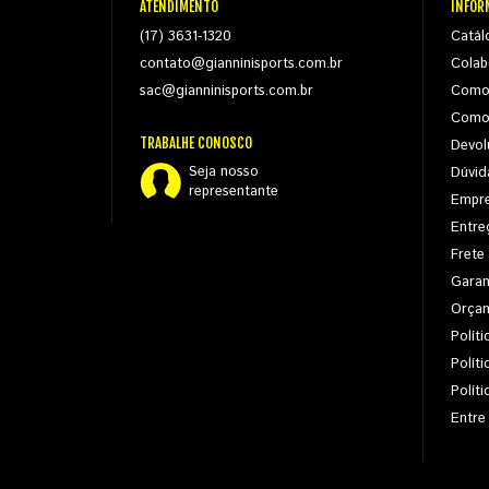
ATENDIMENTO
INFOR
(17) 3631-1320
Catál
contato@gianninisports.com.br
Colab
sac@gianninisports.com.br
Como
Como
TRABALHE CONOSCO
Devol
Seja nosso
Dúvid
representante
Empr
Entre
Frete
Garan
Orça
Políti
Polít
Polít
Entre