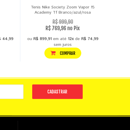
Tenis Nike Society Zoom Vapor 15
Ten
Academy Tf Branco/azul/rosa
R$ 999,90
R$ 769,96 no Pix
$ 44,99
ou
R$ 899,91
em até
12x
de
R$ 74,99
ou
R$ 79
sem juros
COMPRAR
CADASTRAR