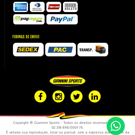
FORMAS DE ENVIO
Copyright © Giannini Sports - Todos os direitos reservados. CNPJ:
02.318.898/0001-76.
É vetada sua reprodução, total ou parcial, sem a expressa autorização da