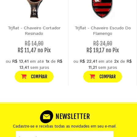
Trjflat - Chaveiro Cortador
Trjflat - Chaveiro Escudo Do
Resinado
Flamengo
R$ 14,90
R$ 24,90
R$ 11,47 no Pix
R$ 19,17 no Pix
ou
R$ 13,41
em até
1x
de
R$
ou
R$ 22,41
em até
2x
de
R$
13,41
sem juros
11,21
sem juros
COMPRAR
COMPRAR
NEWSLETTER
Cadastre-se e recebas todas as novidades em seu e-mail.