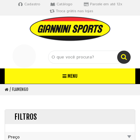
Cadastro
Catálogo
Parcele em até 12x
Troca grátis nas lojas
MENU
FLAMENGO
FILTROS
Preço