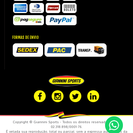
FORMAS DE ENVIO
Copyright © Giannini Sports - Todos os direitos reservados. CNPJ:
02.318.898/0001-76.
É vetada sua reprodução, total ou parcial, sem a expressa autorização da